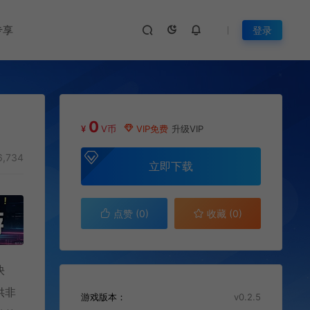
专享
登录
0
¥
V币
VIP免费
升级VIP
,734
立即下载
点赞 (
0
)
收藏 (0)
快
供非
游戏版本：
v0.2.5