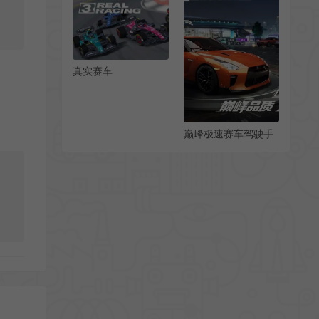
[v1.47.0.60405]
真实赛车
3(realracing3)重力
赛车竞速游戏[安卓手
机版]
巅峰极速赛车驾驶手
机游戏[Android]
[v0.15.0]