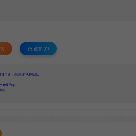
0)
点赞 (
0
)
商业用途，否则自行承担后果。
 (#换为@)
盈利。