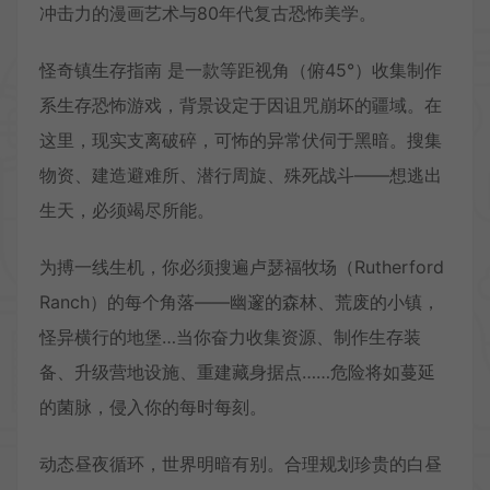
冲击力的漫画艺术与80年代复古恐怖美学。
怪奇镇生存指南 是一款等距视角（俯45°）收集制作
系生存恐怖游戏，背景设定于因诅咒崩坏的疆域。在
这里，现实支离破碎，可怖的异常伏伺于黑暗。搜集
物资、建造避难所、潜行周旋、殊死战斗——想逃出
生天，必须竭尽所能。
为搏一线生机，你必须搜遍卢瑟福牧场（Rutherford
Ranch）的每个角落——幽邃的森林、荒废的小镇，
怪异横行的地堡…当你奋力收集资源、制作生存装
备、升级营地设施、重建藏身据点……危险将如蔓延
的菌脉，侵入你的每时每刻。
动态昼夜循环，世界明暗有别。合理规划珍贵的白昼