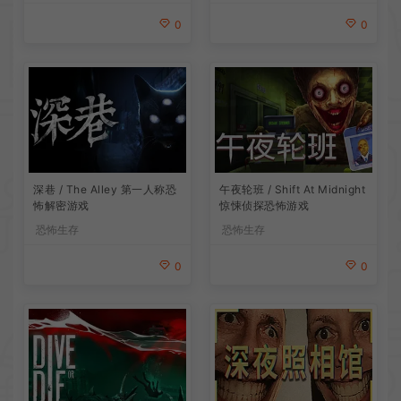
0
0
深巷 / The Alley 第一人称恐
午夜轮班 / Shift At Midnight
怖解密游戏
惊悚侦探恐怖游戏
恐怖生存
恐怖生存
0
0