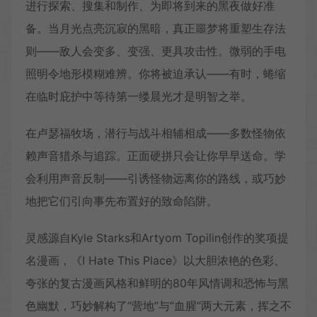
进行探索、搜集和制作、为即将到来的黑夜做好准
备。当月光点亮沉寂的黑暗，真正噩梦将重塑生存法
则——敌人会变多、变强、更具攻击性。微弱的手电
照明令地形模糊难辨。你将被迫承认——有时，蜷缩
在临时庇护中等待第一缕晨光才是明智之举。
在卢瑟福牧场，潜行与战斗相辅相成——多数怪物依
赖声音猎杀与追踪。正面硬拼只会让你早早送命。学
会利用声音反制——引诱怪物远离你的路线，或巧妙
地把它们引向事先布置好的致命陷阱。
灵感源自Kyle Starks和Artyom Topilin创作的奖项提
名漫画，《I Hate This Place》以大胆浓艳的色彩、
夸张的复古漫画风格和鲜明的80年风情调和恐怖与黑
色幽默，巧妙解构了“营地”与“血腥”两大元素，挥之不