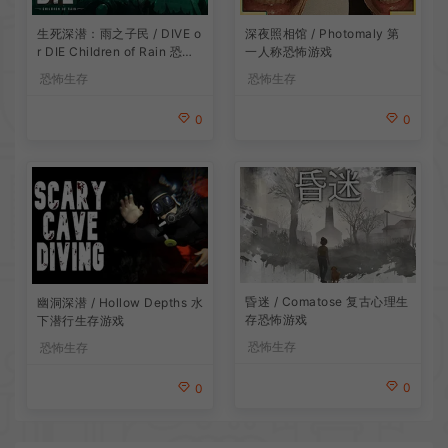
生死深潜：雨之子民 / DIVE o
深夜照相馆 / Photomaly 第
r DIE Children of Rain 恐怖
一人称恐怖游戏
生存探索游戏
恐怖生存
恐怖生存
0
0
昏迷 / Comatose 复古心理生
幽洞深潜 / Hollow Depths 水
存恐怖游戏
下潜行生存游戏
恐怖生存
恐怖生存
0
0