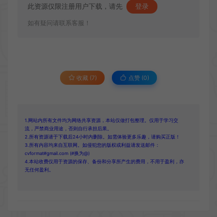
此资源仅限注册用户下载，请先
登录
如有疑问请联系客服！
收藏 (7)
点赞 (
0
)
1.网站内所有文件均为网络共享资源，本站仅做打包整理。仅用于学习交
流，严禁商业用途，否则自行承担后果。
2.所有资源请于下载后24小时内删除。如需体验更多乐趣，请购买正版！
3.所有内容均来自互联网。如侵犯您的版权或利益请发送邮件：
cvformat#gmail.com (#换为@)
4.本站收费仅用于资源的保存、备份和分享所产生的费用，不用于盈利，亦
无任何盈利。