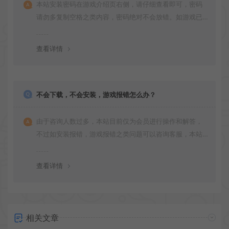
本站安装密码在游戏介绍页右侧，请仔细查看即可，密码
请勿多复制空格之类内容，密码绝对不会放错。如游戏已
更新多次版本，旧版本可能与新版密码不同，请下载最新
版安装即可。
查看详情
不会下载，不会安装，游戏报错怎么办？
由于咨询人数过多，本站目前仅为会员进行操作和解答，
不过如安装报错，游戏报错之类问题可以咨询客服，本站
会竭诚为您服务。网盘下载之类问题请自行搜索学习！谢
谢！
查看详情
相关文章