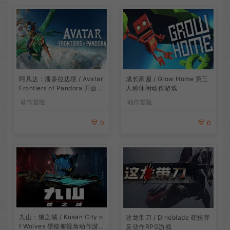
阿凡达：潘多拉边境 / Avatar
成长家园 / Grow Home 第三
Frontiers of Pandora 开放世
人称休闲动作游戏
界冒险游戏
动作冒险
动作冒险
0
0
九山：狼之城 / Kusan City o
这龙带刀 / Dinoblade 硬核弹
f Wolves 硬核俯视角动作游
反动作RPG游戏