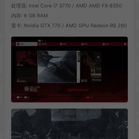
处理器: Intel Core i7 3770 / AMD AMD FX-8350
内存: 8 GB RAM
显卡: Nvidia GTX 770 / AMD GPU Radeon R9 290