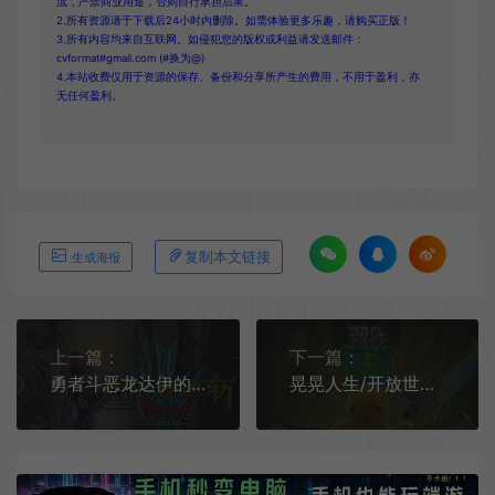
流，严禁商业用途，否则自行承担后果。
2.所有资源请于下载后24小时内删除。如需体验更多乐趣，请购买正版！
3.所有内容均来自互联网。如侵犯您的版权或利益请发送邮件：
cvformat#gmail.com (#换为@)
4.本站收费仅用于资源的保存、备份和分享所产生的费用，不用于盈利，亦
无任何盈利。
复制本文链接
生成海报
上一篇：
下一篇：
勇者斗恶龙达伊的大冒险(Infinity Strash: DRAGON QUEST The Adventure of Dai)简中|PC|ACT|漫画动作角色扮演游戏
晃晃人生/开放世界物理沙盒游戏 Wobbly Life 下载