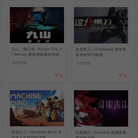
九山：狼之城 / Kusan City o
这龙带刀 / Dinoblade 硬核弹
f Wolves 硬核俯视角动作游
反动作RPG游戏
戏
动作冒险
动作冒险
0
0
机器之心 / Machine Mind 末
红眼露比 / Rubinite 俯视角像
日废土生存动作游戏
素动作游戏