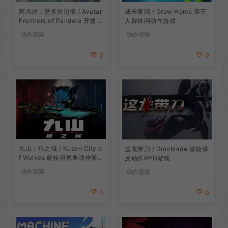
阿凡达：潘多拉边境 / Avatar
成长家园 / Grow Home 第三
Frontiers of Pandora 开放世
人称休闲动作游戏
界冒险游戏
动作冒险
动作冒险
0
0
九山：狼之城 / Kusan City o
这龙带刀 / Dinoblade 硬核弹
f Wolves 硬核俯视角动作游
反动作RPG游戏
戏
动作冒险
动作冒险
0
0