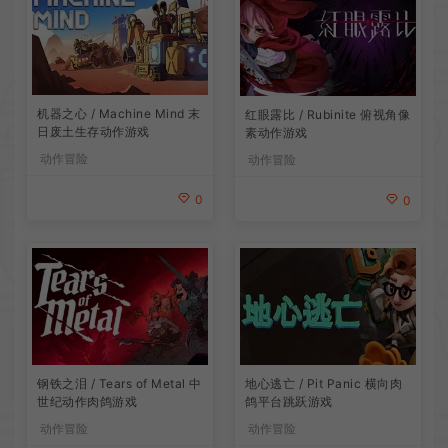
机器之心 / Machine Mind 末
红眼露比 / Rubinite 俯视角像
日废土生存动作游戏
素动作游戏
动作冒险
动作冒险
0
0
地心逃亡 / Pit Panic 横向肉
钢铁之泪 / Tears of Metal 中
鸽平台跳跃游戏
世纪动作肉鸽游戏
动作冒险
动作冒险