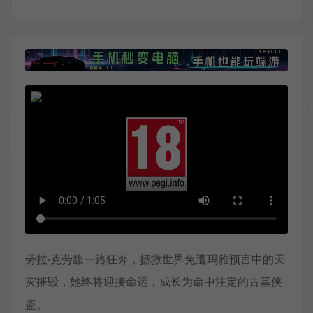
劳拉·克劳馥一路狂奔，拯救世界免遭玛雅预言中的天
灾摧毁，她终将迎接命运，成长为命中注定的古墓侠
盗。