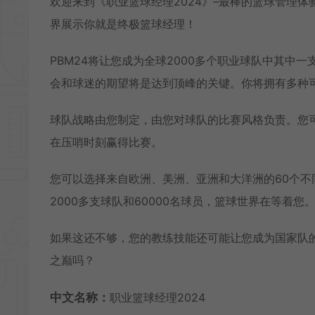
欢迎来到《职业篮球经理2024》–最棒的篮球管理体
界展示你就是终极篮球经理！
PBM24将让您成为全球2000多个职业球队中其中
会和球迷的期望将是达到顶峰的关键。你将拥有多种
球队战略由您制定，由您对球队的比赛风格负责。您
在压哨时刻赢得比赛。
您可以选择来自欧洲、美洲、亚洲和大洋洲的60个不
2000多支球队和60000名球员，篮球世界在等着您
如果这还不够，您的教练技能还可能让您成为国家队
之巅吗？
中文名称：
职业篮球经理2024