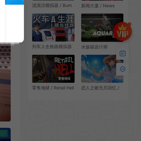
流浪汉模拟器 / Bum
新闻大厦 / News
Simulator 沙盒模拟
Tower 报社模拟经营
游戏
游戏
列车人生铁路模拟器
水族箱设计师
(Train Life: A
(Aquarium Designer)
Railway Simulator)简
简中|PC|SIM|水族箱
中|PC|SIM|火车驾驶
模拟设计游戏
拟真模拟游戏
零售地狱 / Retail Hell
恋人之吻无尽回忆 /
心理恐怖经营模拟游
LoveR Kiss Endless
戏
Memories 校园恋爱
模拟游戏