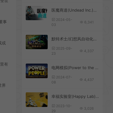
向全世
医魔商道(Undead Inc.)简中|PC|SIM|资源管理模拟游戏
2024-05-
董事
6,341
03
默特术士/幻想风自动化游戏 MoteMancer 下载
或或
2025-09-
4,337
23
这里有
电网模拟(Power to the People)简中|PC|SIM|城市电力模拟游戏
2024-07-
4,437
08
世界
幸福实验室(Happy Lab)简中|PC|陷阱布置模拟解谜游戏
2023-10-
3,026
29