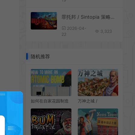
罪托邦 / Sintopia 策略管理模拟游戏
2026-04-
3,323
22
随机推荐
如何在自家花园制造
万神之城 /
原子弹 / How to
Citadelum 古罗马城
Make an Atomic
市建设游戏
Bomb in Your
Garden 休闲模拟游
戏