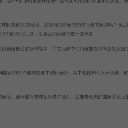
验，在175多场精英篮球比赛中提供无可比拟的深度和真实性。
一支球队的教练/总经理。您有能力带领您的球队走向辉煌吗？满足
可使用的管理工具，以自己的风格打造一支球队。
可以创建自己的篮球战术，并在比赛中使用这些战术来激发反击
同国家的90个国内联赛中进行选择，其中包括16个女子联赛。
。
的教练。如今国际篮球竞争异常激烈。您能带领您的国家队登上