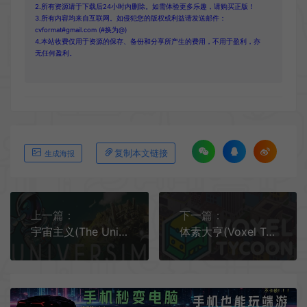
2.所有资源请于下载后24小时内删除。如需体验更多乐趣，请购买正版！
3.所有内容均来自互联网。如侵犯您的版权或利益请发送邮件：
cvformat#gmail.com (#换为@)
4.本站收费仅用于资源的保存、备份和分享所产生的费用，不用于盈利，亦
无任何盈利。
复制本文链接
生成海报
上一篇：
下一篇：
宇宙主义(The Universim)简中|PC|SIM|开放模拟策略行星管理游戏
体素大亨(Voxel Tycoon)开放世界模拟建造游戏|下载