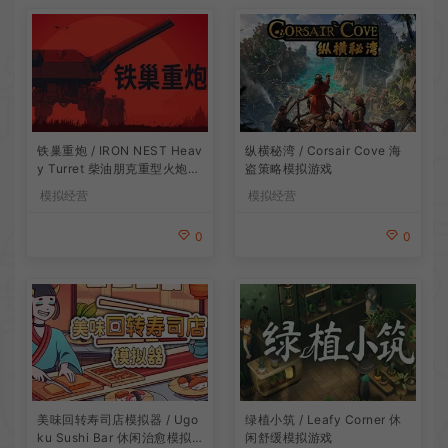
铁巢重炮 / IRON NEST Heav
纵横秘湾 / Corsair Cove 海
y Turret 柴油朋克重型火炮游
盗策略模拟游戏
戏
模拟经营
模拟经营
0
0
美味回转寿司店模拟器 / Ugo
绿植小筑 / Leafy Corner 休
ku Sushi Bar 休闲治愈模拟
闲舒缓模拟游戏