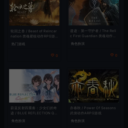
遗迹：第一守护者 / The Reli
轮回之兽 / Beast of Reincar
c First Guardian 类魂动作R
nation 类魂硬核动作RPG游
PG游戏
戏
角色扮演
热门游戏
0
0
蔚蓝反射四重奏：少女们的奇
亦春秋 / Power Of Seasons
迹 / BLUE REFLECTION Qu
武侠动作ARPG游戏
artet 卡通回合制RPG游戏
角色扮演
角色扮演