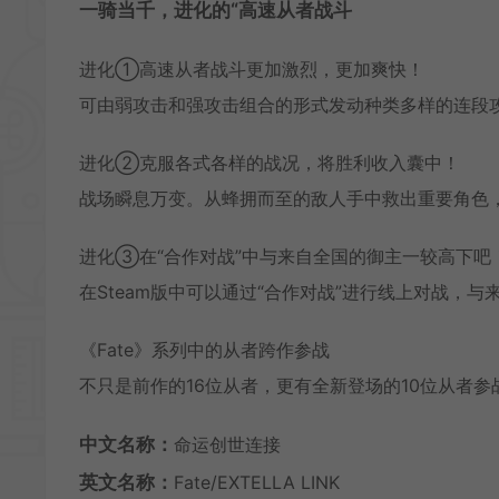
一骑当千，进化的“高速从者战斗
进化①高速从者战斗更加激烈，更加爽快！
可由弱攻击和强攻击组合的形式发动种类多样的连段
进化②克服各式各样的战况，将胜利收入囊中！
战场瞬息万变。从蜂拥而至的敌人手中救出重要角色
进化③在“合作对战”中与来自全国的御主一较高下吧
在Steam版中可以通过“合作对战”进行线上对战，
《Fate》系列中的从者跨作参战
不只是前作的16位从者，更有全新登场的10位从者参
中文名称：
命运创世连接
英文名称：
Fate/EXTELLA LINK