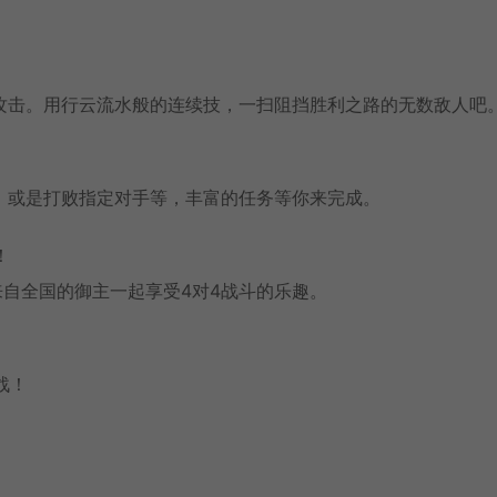
攻击。用行云流水般的连续技，一扫阻挡胜利之路的无数敌人吧
，或是打败指定对手等，丰富的任务等你来完成。
！
与来自全国的御主一起享受4对4战斗的乐趣。
战！