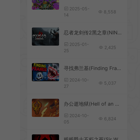
2025-05-
8,558
14
。
忍者龙剑传2黑之章(NINJA GAIDEN 2 Black)刺客动作游戏|下载
2025-01-
2,425
25
寻找弗兰基(Finding Frankie)恐怖跑酷游戏|单机|中文|动作|免费下载
2024-10-
5,037
27
办公逝地狱(Hell of an Office)简中|PC|ACT|3D平台竞速跑酷游戏
2024-10-
6,824
05
贱贱爵士不朽之死(Sir Whoopass Immortal Death)恶搞动作冒险游戏|下载