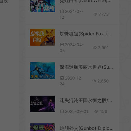
霓虹白客(Neon White)第一人称动作平台游戏|下载
首次
2024-07-
7,773
12
蜘蛛狐狸(Spider Fox )简中|PC|ACT|单人动作冒险游戏
2024-04-
2,991
05
深海迷航美丽水世界(Subnautica)第一人称海洋冒险游戏|下载
2020-12-
2,650
24
迷失混沌王国永恒之骰/肉鸽动作游戏 Lost in Random The Eternal Die 下载
2025-09-01
456
炮舰外交(Gunbot Diplomacy)末日废土幸存者动作游戏|下载