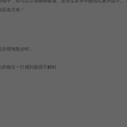
游戏中，你可以尽情驰骋疆场，发动宝具等华丽招式展开战斗。 
素应有尽有！
起在领地散步时，
击的御主一行感到疑惑不解时，