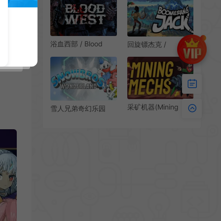
戏
Edition 开放世界动作
游戏
浴血西部 / Blood
回旋镖杰克 /
West 克苏鲁潜行动作
Boomerang Jack 动
游戏
能战斗动作冒险RPG
游戏
采矿机器(Mining
雪人兄弟奇幻乐园
Mechs)挖矿休闲动作
(Snow Bros.
探索游戏|下载
Wonderland)冰雪冒
险游戏|单机|中
文|v0.2|免费下载