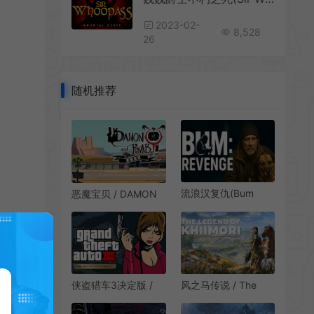
2023-02-
8,528
26
随机推荐
流浪汉复仇(Bum
恶魔宝贝 / DAMON
Revenge)第一人称流
and BABY 探索动作
浪汉犯罪沙盒游戏|下
冒险游戏
载
风之马传说 / The
侠盗猎车3决定版 /
Legend of Khiimori
Grand Theft Auto III
开放世界生存冒险游
The Definitive