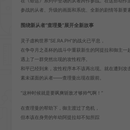
在《命运》系列中登场的从者跨作参战。在这部动作
参战的从者、升级的画面和系统、全新的剧情等新要
围绕新从者“查理曼”展开全新故事
灵子虚构世界“SE.RA.PH”的战火已平息，
在争夺月之圣杯的战斗中重获新生的阿提拉和御主一
遇上了一群突然出现的攻性程序。
和平已经到来，攻性程序本不该再出现。就在遭到攻
素未谋面的从者——查理曼出现在眼前。
“这种时候就是要飒爽斩敌才够帅气啊！”
在查理曼的帮助下，御主渡过了危机，
但本该在身旁的年幼阿提拉却不知所踪