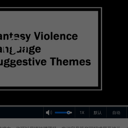
1X
默认
自动