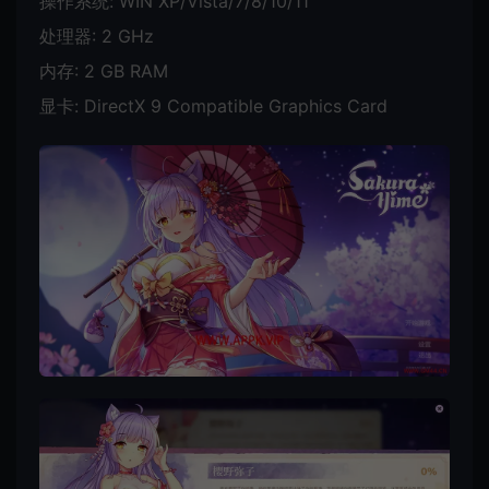
操作系统: WIN XP/Vista/7/8/10/11
处理器: 2 GHz
内存: 2 GB RAM
显卡: DirectX 9 Compatible Graphics Card