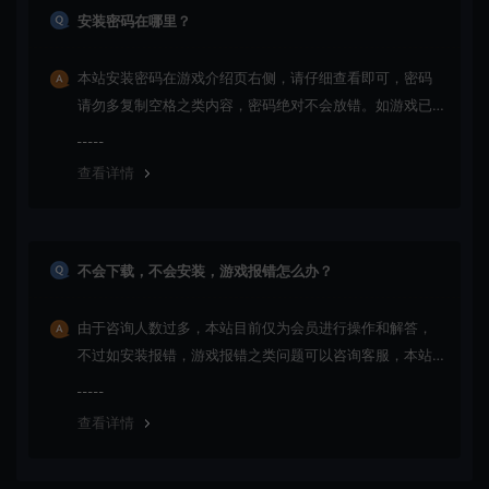
安装密码在哪里？
本站安装密码在游戏介绍页右侧，请仔细查看即可，密码
请勿多复制空格之类内容，密码绝对不会放错。如游戏已
更新多次版本，旧版本可能与新版密码不同，请下载最新
版安装即可。
查看详情
不会下载，不会安装，游戏报错怎么办？
由于咨询人数过多，本站目前仅为会员进行操作和解答，
不过如安装报错，游戏报错之类问题可以咨询客服，本站
会竭诚为您服务。网盘下载之类问题请自行搜索学习！谢
谢！
查看详情