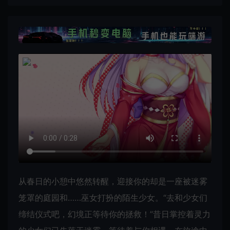
从春日的小憩中悠然转醒，迎接你的却是一座被迷雾
笼罩的庭园和……巫女打扮的陌生少女。“去和少女们
缔结仪式吧，幻境正等待你的拯救！”昔日掌控着灵力