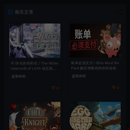
相关文章
账单必须支付 / Bills Must Be
不/存在的莉莉丝 / The NOex
Paid 解压增量肉鸽休闲游戏
istenceN of Lilith 动态形象
桌面互动游戏
益智休闲
益智休闲
0
0