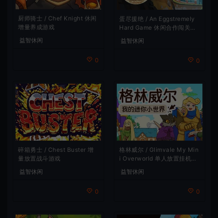
厨师骑士 / Chef Knight 休闲
蛋尽援绝 / An Eggstremely
增量养成游戏
Hard Game 休闲合作闯关游
戏
益智休闲
益智休闲
0
0
碎箱勇士 / Chest Buster 增
格林威尔 / Glimvale My Min
量放置战斗游戏
i Overworld 单人放置挂机城
市建造游戏
益智休闲
益智休闲
0
0