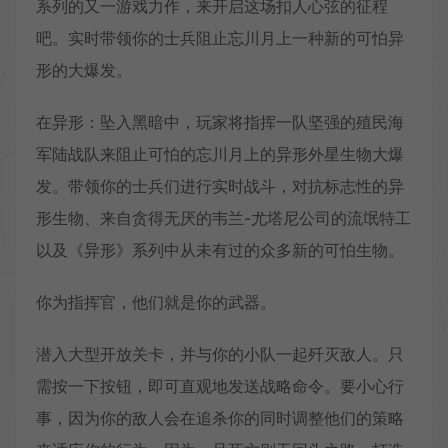
系列的又一游戏力作，来开启这场扣人心弦的征程
吧。实时带领你的士兵阻止忘川月上一种新的可怕异
形的大爆发。
在异形：坠入黑暗中，玩家将指挥一队坚强的殖民海
军陆战队来阻止可怕的忘川月上的异形外星生物大爆
发。带领你的士兵们进行实时战斗，对抗标志性的异
形生物、来自贪得无厌的韦兰-尤塔尼公司的流氓特工
以及《异形》系列中从未有过的众多新的可怕生物。
你为指挥官，他们就是你的武器。
潜入大型开放关卡，并与你的小队一起歼灭敌人。只
需按一下按钮，即可直观地发送战略命令。要小心行
事，因为你的敌人会在追杀你的同时调整他们的策略