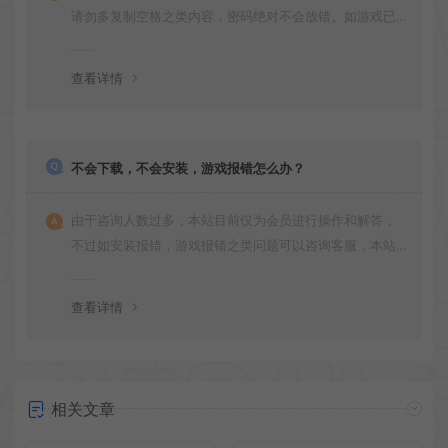
请勿多复制空格之类内容，密码绝对不会放错。如游戏已
更新多次版本，旧版本可能与新版密码不同，请下载最新
版安装即可。
查看详情
不会下载，不会安装，游戏报错怎么办？
由于咨询人数过多，本站目前仅为会员进行操作和解答，
不过如安装报错，游戏报错之类问题可以咨询客服，本站
会竭诚为您服务。网盘下载之类问题请自行搜索学习！谢
谢！
查看详情
相关文章