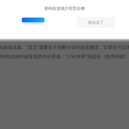
后找出真凶。
密码在游戏介绍页右侧
Ａ）”，用以反驳参加者的矛盾发言。
我知道了
讨论推往下一阶段。
全新的游戏元素。“谎言”需要在不间断讨论时故意撒谎，它甚至可以
同时辩论的时候发现其中的矛盾；“讨论争辩”则是在《枪弹辩驳