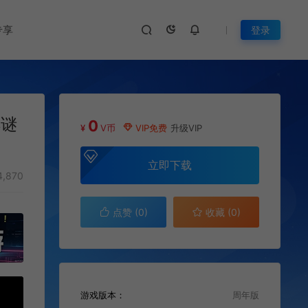
专享
登录
解谜
0
¥
V币
VIP免费
升级VIP
立即下载
,870
点赞 (
0
)
收藏 (0)
游戏版本：
周年版