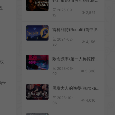
死亡重启/血腥互动电影叙事游戏 Dead Reset 下载
吧。
2025-09-
2,561
12
雷科利特(Recolit)简中|PC|AVG|横版解谜冒险游戏
2024-02-
4,156
20
致命频率/第一人称惊悚冒险游戏 Killer Frequency 下载
特权，
2023-06-
5,808
02
的学
黑发大人的晚餐(Kurokami-sama’s Feast)简中|PC|灵异策略养成ADV游戏
2023-10-
4,010
06