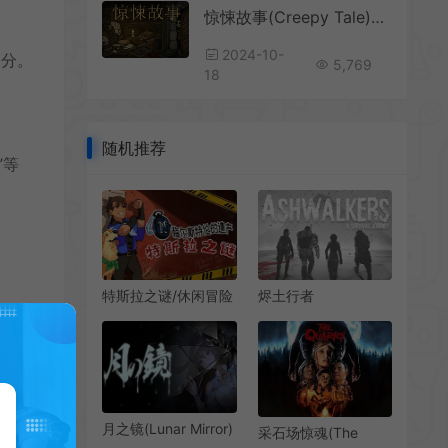
惊悚故事(Creepy Tale)简中|PC|AVG|2D恐怖解谜游戏
2024-10-
部分。
5,769
18
随机推荐
”等
特斯拉之谜/休闲冒险
烬土行者
解谜游戏
(Ashwalkers) 简
MAELSTROM
中|PC|非线性叙事生
LEGACY The Tesla
存模拟游戏
Mystery 下载
月之镜(Lunar Mirror)
采石场惊魂(The