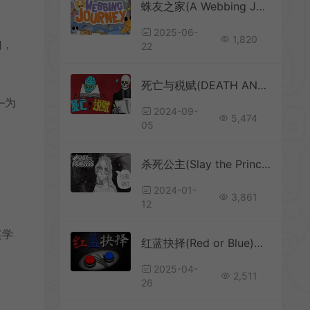
蛛友之家(A Webbing Journey)沙盒蜘蛛模拟冒险游戏|下载
2025-06-
1,820
凶，
22
死亡与税赋(DEATH AND TAXES)手绘短篇文字游戏|下载
—为
2024-09-
5,474
05
杀死公主(Slay the Princess)英文|PC|AVG|线性时间发展解谜游戏
2024-01-
3,861
12
奖学
红蓝抉择(Red or Blue)恐怖元素悬疑游戏|下载
2025-04-
2,511
26