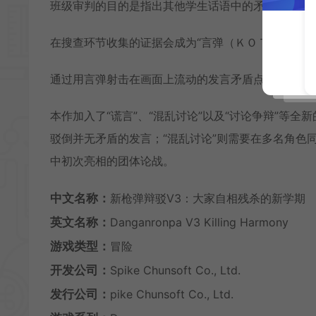
班级审判的目的是指出其他学生话语中的矛盾，并最
在搜查环节收集的证据会成为“言弹（ＫＯＴＯＤＡＭ
通过用言弹射击在画面上流动的发言矛盾点，可以将
本作加入了“谎言”、“混乱讨论”以及“讨论争辩”等
驳倒并无矛盾的发言；“混乱讨论”则需要在多名角色
中初次亮相的团体论战。
中文名称：
新枪弹辩驳V3：大家自相残杀的新学期
英文名称：
Danganronpa V3 Killing Harmony
游戏类型：
冒险
开发公司：
Spike Chunsoft Co., Ltd.
发行公司：
pike Chunsoft Co., Ltd.