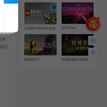
简中|PC|AVG|横版惊
Quarry)简
悚恐怖解谜游戏
中|PC|AVG|沉浸式电
影恐怖冒险解密游戏
伴侣(The
乐高积木传说/积木益
Companion)简
智休闲游戏 LEGO
中|PC|AVG|剧情向步
Bricktales 下载
用来
行模拟解谜游戏
》系列
机械迷城 /
惊悚故事异世迷境
Machinarium 机器人
(Creepy Tale: Some
冒险解谜游戏
Other Place)简
中|PC|AVG|横版恐怖
解谜游戏