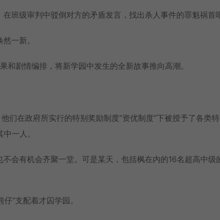
，在班级审判中驳倒对方的矛盾发言，找出杀人事件的罪魁祸首
焕然一新。
的视觉效果和剧情编排，将新学园中发生的全新故事推向高潮。
，他们在政府所实行的特别奖励制度“资优制度”下被授予了各类
其中一人。
也不会有机会齐聚一堂。可是某天，包括枫在内的16名超高中级
熊仔”支配着才囚学园。