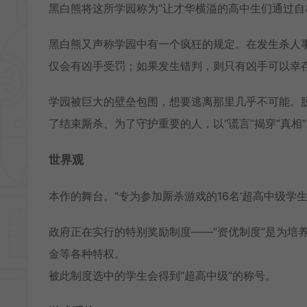
黑白熊将这所学园称为“让才华横溢的高中生们通过自
黑白熊又声称学园中有一个疯狂的规定。在发生杀人事
仅会有凶手受罚；如果发生错判，则只有凶手可以幸
学园被巨大的壁垒包围，想要逃离那里几乎不可能。
了结束厮杀、为了守护重要的人，以“谎言”揭穿“真相
世界观
本作的舞台。“专为参加厮杀游戏的16名‘超高中级学
政府正在实行的特别奖励制度——“资优制度”是为培
金等各种特权。
被此制度选中的学生会得到“超高中级”的称号。