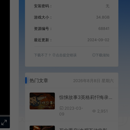
安装密码：
无
游戏大小：
34.8GB
资源编号：
68841
最近更新：
2024-09-02
下载不了？
点击提交错误
下载须知
热门文章
2026年8月8日 星期六
惊悚故事3英格莉忏悔录(Creepy Tale 3: Ingrid Penance)简中|PC|AVG|黑暗童话解谜游戏
2023-03-
2,951
09