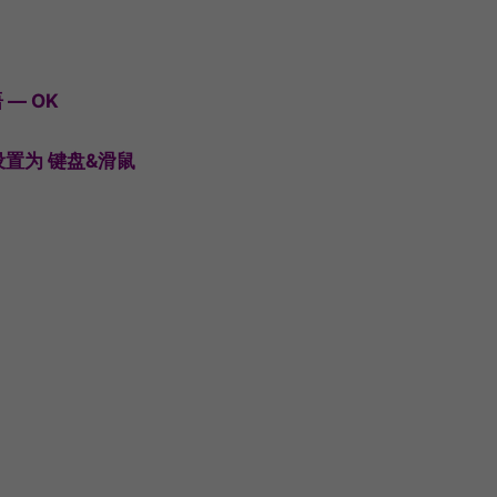
— OK
置为 键盘&滑鼠