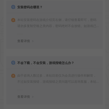
安装密码在哪里？
本站安装密码在游戏介绍页右侧，请仔细查看即可，密码
请勿多复制空格之类内容，密码绝对不会放错。如游戏已
更新多次版本，旧版本可能与新版密码不同，请下载最新
版安装即可。
查看详情
不会下载，不会安装，游戏报错怎么办？
由于咨询人数过多，本站目前仅为会员进行操作和解答，
不过如安装报错，游戏报错之类问题可以咨询客服，本站
会竭诚为您服务。网盘下载之类问题请自行搜索学习！谢
谢！
查看详情