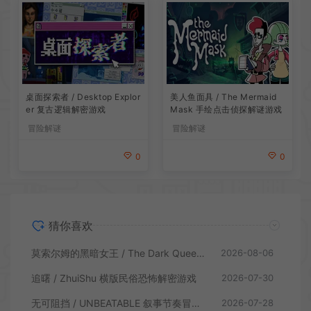
桌面探索者 / Desktop Explor
美人鱼面具 / The Mermaid
er 复古逻辑解密游戏
Mask 手绘点击侦探解谜游戏
冒险解谜
冒险解谜
0
0
猜你喜欢
莫索尔姆的黑暗女王 / The Dark Queen of Mortholme 多结局叙事游戏
2026-08-06
追曙 / ZhuiShu 横版民俗恐怖解密游戏
2026-07-30
无可阻挡 / UNBEATABLE 叙事节奏冒险游戏
2026-07-28