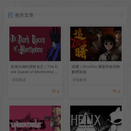
相关文章
莫索尔姆的黑暗女王 / The D
追曙 / ZhuiShu 横版民俗恐怖
ark Queen of Mortholme 多
解密游戏
结局叙事游戏
冒险解谜
冒险解谜
0
0