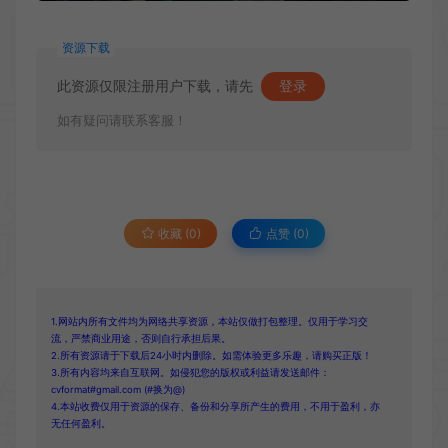
资源下载
此资源仅限注册用户下载，请先
登录
如有疑问请联系客服！
收藏 (0)
点赞 (
0
)
1.网站内所有文件均为网络共享资源，本站仅做打包整理。仅用于学习交
流，严禁商业用途，否则自行承担后果。
2.所有资源请于下载后24小时内删除。如需体验更多乐趣，请购买正版！
3.所有内容均来自互联网。如侵犯您的版权或利益请发送邮件：
cvformat#gmail.com (#换为@)
4.本站收费仅用于资源的保存、备份和分享所产生的费用，不用于盈利，亦
无任何盈利。