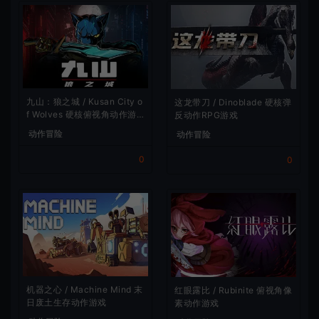
九山：狼之城 / Kusan City o
这龙带刀 / Dinoblade 硬核弹
f Wolves 硬核俯视角动作游
反动作RPG游戏
戏
动作冒险
动作冒险
0
0
机器之心 / Machine Mind 末
红眼露比 / Rubinite 俯视角像
日废土生存动作游戏
素动作游戏