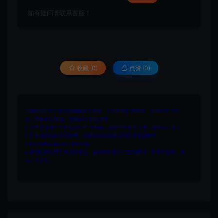
如有疑问请联系客服！
收藏 (0)
点赞 (
0
)
1.网站内所有文件均为网络共享资源，本站仅做打包整理。仅用于学习交
流，严禁商业用途，否则自行承担后果。
2.所有资源请于下载后24小时内删除。如需体验更多乐趣，请购买正版！
3.所有内容均来自互联网。如侵犯您的版权或利益请发送邮件：
cvformat#gmail.com (#换为@)
4.本站收费仅用于资源的保存、备份和分享所产生的费用，不用于盈利，亦
无任何盈利。