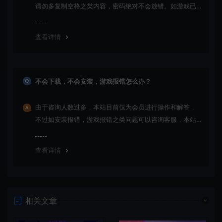
请勿多复制空格之类内容，密码绝对不会放错。如游戏已
更新多次版本，旧版本可能与新版密码不同，请下载最新
版安装即可。
查看详情
不会下载，不会安装，游戏报错怎么办？
由于咨询人数过多，本站目前仅为会员进行操作和解答，
不过如安装报错，游戏报错之类问题可以咨询客服，本站
会竭诚为您服务。网盘下载之类问题请自行搜索学习！谢
谢！
查看详情
相关文章