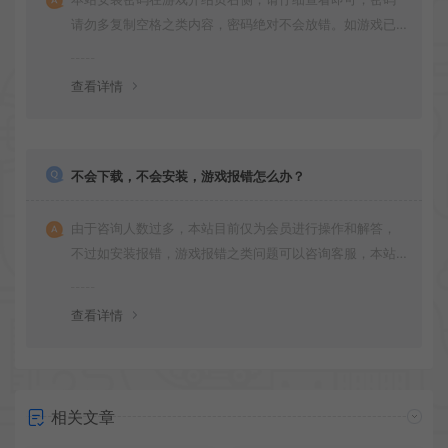
请勿多复制空格之类内容，密码绝对不会放错。如游戏已
更新多次版本，旧版本可能与新版密码不同，请下载最新
版安装即可。
查看详情
不会下载，不会安装，游戏报错怎么办？
由于咨询人数过多，本站目前仅为会员进行操作和解答，
不过如安装报错，游戏报错之类问题可以咨询客服，本站
会竭诚为您服务。网盘下载之类问题请自行搜索学习！谢
谢！
查看详情
相关文章