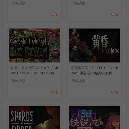
策略战棋
策略战棋
0
0
长官，兽人大军冲上来了 / Sir
黄昏远征军 / PRELUDE Dark
We Have an Orc Problem 增
Pain 回合制策略战棋游戏
量塔防游戏
策略战棋
策略战棋
0
0