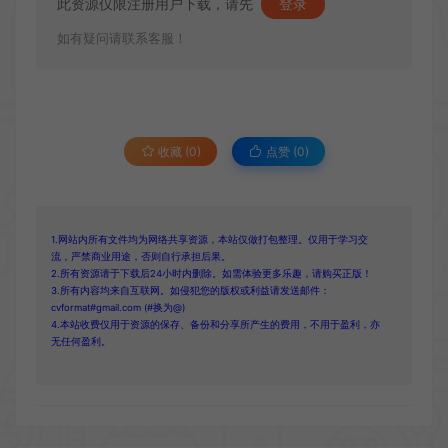
此资源仅限注册用户下载，请先
登录
如有疑问请联系客服！
收藏 (0)
点赞 (
0
)
1.网站内所有文件均为网络共享资源，本站仅做打包整理。仅用于学习交
流，严禁商业用途，否则自行承担后果。
2.所有资源请于下载后24小时内删除。如需体验更多乐趣，请购买正版！
3.所有内容均来自互联网。如侵犯您的版权或利益请发送邮件：
cvformat#gmail.com (#换为@)
4.本站收费仅用于资源的保存、备份和分享所产生的费用，不用于盈利，亦
无任何盈利。