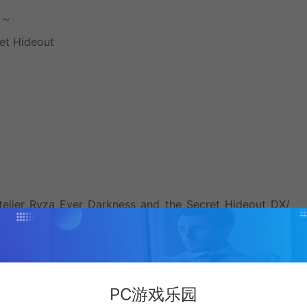
处～
ret Hideout
elier_Ryza_Ever_Darkness_and_the_Secret_Hideout_DX/
修改器！
PC游戏乐园