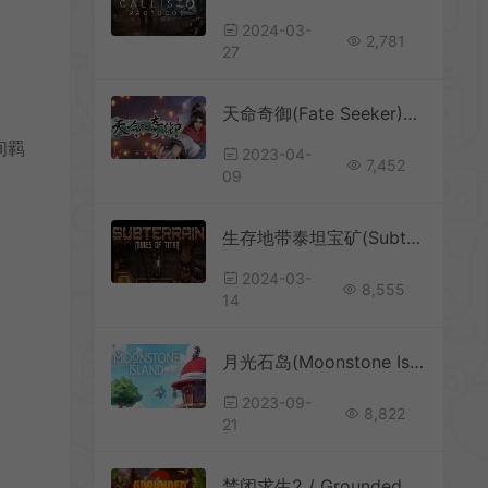
2024-03-
2,781
27
天命奇御(Fate Seeker)3D武侠单机RPG游戏|下载
间羁
2023-04-
7,452
09
生存地带泰坦宝矿(Subterrain: Mines of Titan)简中|PC|RPG|回合制生存角色扮演游戏
2024-03-
8,555
14
月光石岛(Moonstone Island)生活模拟RPG游戏|下载
2023-09-
8,822
21
禁闭求生2 / Grounded 2 开放世界沙盒生存游戏