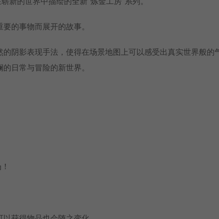
在崭新的世界中描绘的全新“炼金工房”系列。
重要的事物而展开的故事。
然的阴影表现手法，使得在场景地图上可以感受出真实世界般的
斓的日常与冒险的新世界。
场！
可以获得物品也会随之变化。