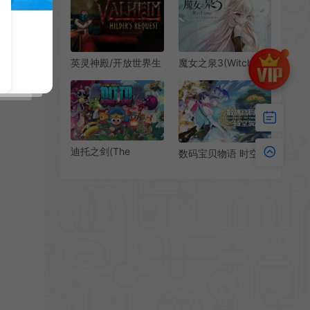
复古冒险RPG游戏|下
载
载
英灵神殿/开放世界生
魔女之泉3(Witch
存建造游戏 Valheim
Spring 3)简
下载
中|PC|RPG|魔女奇幻
角色扮演游戏
迪托之剑(The
数码宝贝物语 时空异
Swords of Ditto:
客 / Digimon Story
Mormo’s Curse)简
Time Stranger 卡通
中|PC|RPG|动作角色
养成RPG游戏
扮演游戏