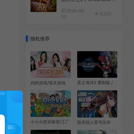
2025-08-
5,223
02
随机推荐
星之海洋2 重制版 /
鸡肉游戏/懦夫游戏
STAR OCEAN THE
(Chicken Game)简
SECOND STORY R
中|PC|RPG|真人互动
怀旧RPG游戏
恋爱模拟游戏
小小火箭实验室/工厂
除灵猎人零号羔羊
建设模拟RPG游戏
(Nebel Geisterjäger)
Little Rocket Lab 下