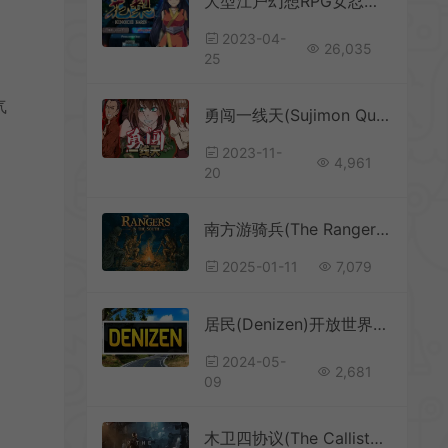
大型江户幻想RPG女忍者花梨(Kunoichi Karin)简中|PC|RPG|日系精品角色扮演游戏
2023-04-
26,035
25
气
勇闯一线天(Sujimon Quest)复古回合策略RPG游戏|下载
2023-11-
4,961
20
南方游骑兵(The Rangers in the South)像素肉鸽RPG游戏|下载
2025-01-11
7,079
居民(Denizen)开放世界生活模拟RPG游戏|下载
2024-05-
2,681
09
木卫四协议(The Callisto Protocol)简中|PC|RPG|第三人称生存恐怖游戏