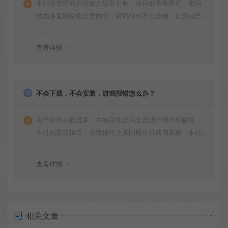
本站安装密码在游戏介绍页右侧，请仔细查看即可，密码
请勿多复制空格之类内容，密码绝对不会放错。如游戏已
更新多次版本，旧版本可能与新版密码不同，请下载最新
版安装即可。
查看详情
不会下载，不会安装，游戏报错怎么办？
由于咨询人数过多，本站目前仅为会员进行操作和解答，
不过如安装报错，游戏报错之类问题可以咨询客服，本站
会竭诚为您服务。网盘下载之类问题请自行搜索学习！谢
谢！
查看详情
相关文章