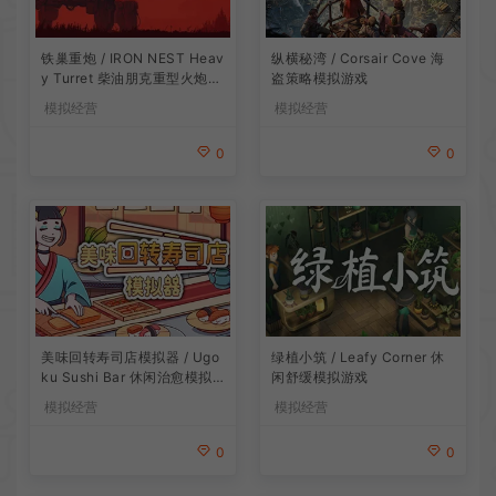
铁巢重炮 / IRON NEST Heav
纵横秘湾 / Corsair Cove 海
y Turret 柴油朋克重型火炮游
盗策略模拟游戏
戏
模拟经营
模拟经营
0
0
美味回转寿司店模拟器 / Ugo
绿植小筑 / Leafy Corner 休
ku Sushi Bar 休闲治愈模拟
闲舒缓模拟游戏
游戏
模拟经营
模拟经营
0
0