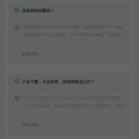
安装密码在哪里？
本站安装密码在游戏介绍页右侧，请仔细查看即可，密码
请勿多复制空格之类内容，密码绝对不会放错。如游戏已
更新多次版本，旧版本可能与新版密码不同，请下载最新
版安装即可。
查看详情
不会下载，不会安装，游戏报错怎么办？
由于咨询人数过多，本站目前仅为会员进行操作和解答，
不过如安装报错，游戏报错之类问题可以咨询客服，本站
会竭诚为您服务。网盘下载之类问题请自行搜索学习！谢
谢！
查看详情