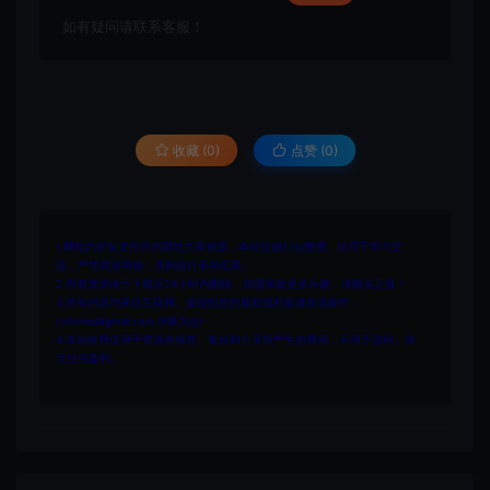
如有疑问请联系客服！
收藏 (0)
点赞 (
0
)
1.网站内所有文件均为网络共享资源，本站仅做打包整理。仅用于学习交
流，严禁商业用途，否则自行承担后果。
2.所有资源请于下载后24小时内删除。如需体验更多乐趣，请购买正版！
3.所有内容均来自互联网。如侵犯您的版权或利益请发送邮件：
cvformat#gmail.com (#换为@)
4.本站收费仅用于资源的保存、备份和分享所产生的费用，不用于盈利，亦
无任何盈利。