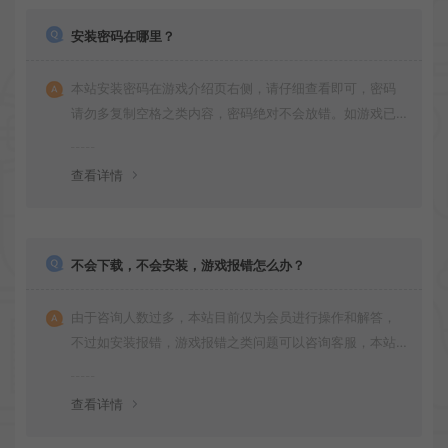
安装密码在哪里？
本站安装密码在游戏介绍页右侧，请仔细查看即可，密码
请勿多复制空格之类内容，密码绝对不会放错。如游戏已
更新多次版本，旧版本可能与新版密码不同，请下载最新
版安装即可。
查看详情
不会下载，不会安装，游戏报错怎么办？
由于咨询人数过多，本站目前仅为会员进行操作和解答，
不过如安装报错，游戏报错之类问题可以咨询客服，本站
会竭诚为您服务。网盘下载之类问题请自行搜索学习！谢
谢！
查看详情