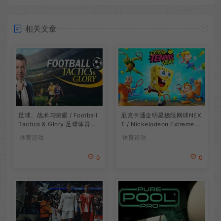
相关文章
足球、战术与荣耀 / Football
尼克卡通全明星极限网球NEX
Tactics & Glory 足球体育游
T / Nickelodeon Extreme T
戏
ennis Next 休闲体育游戏
体育运动
体育运动
0
0