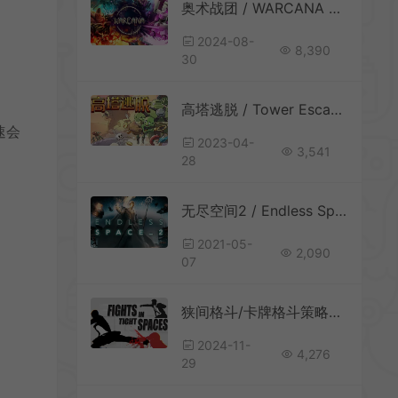
奥术战团 / WARCANA 奇幻即时基地塔防策略游戏
2024-08-
8,390
30
高塔逃脱 / Tower Escape 反塔防策略游戏
速会
2023-04-
3,541
28
无尽空间2 / Endless Space 2 科幻4X宇宙太空战略游戏
2021-05-
2,090
07
狭间格斗/卡牌格斗策略游戏 Fights in Tight Spaces 下载
2024-11-
4,276
29