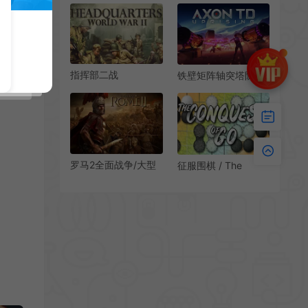
下载
界幻想回合战术游戏
指挥部二战
铁壁矩阵轴突塔防
(Headquarters：
(Axon TD: Uprising –
World War II)快节奏
Tower Defense)简
回合制战略游戏|下载
中|PC|SLG|科幻策略
塔防游戏
罗马2全面战争/大型
征服围棋 / The
策略战争游戏 Total
Conquest of Go 策略
War ROME II 下载
竞技游戏