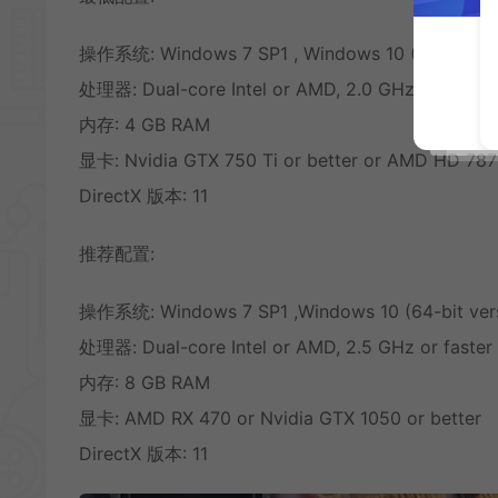
操作系统: Windows 7 SP1 , Windows 10 (64-bit ver
处理器: Dual-core Intel or AMD, 2.0 GHz or faster
内存: 4 GB RAM
显卡: Nvidia GTX 750 Ti or better or AMD HD 7870
DirectX 版本: 11
推荐配置:
操作系统: Windows 7 SP1 ,Windows 10 (64-bit vers
处理器: Dual-core Intel or AMD, 2.5 GHz or faster
内存: 8 GB RAM
显卡: AMD RX 470 or Nvidia GTX 1050 or better
DirectX 版本: 11