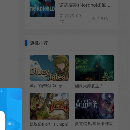
诺德要塞(Nordhold)回合制建筑策略塔防游戏|下载
2025-03-
3,813
27
随机推荐
戴西的传说(Dicey
幽灵大师复生 /
Tales)骰子战术策略
Ghost Master
游戏|中文|攻略|视频|
Resurrection 超自然
免费下载
策略冒险游戏
黄道信条/星座卡牌策
凯旋堡(Fort Triumph)
略游戏 Moons Creed
简中|PC|SLG|魔幻世