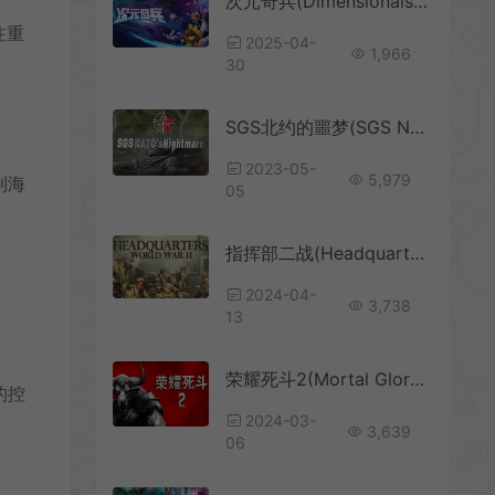
次元奇兵(Dimensionals)美漫画风Roguelike卡牌构筑游戏|下载
注重
2025-04-
1,966
30
SGS北约的噩梦(SGS NATO’s Nightmare)简中|PC|SLG|二战策略战棋游戏
2023-05-
5,979
制海
05
指挥部二战(Headquarters：World War II)快节奏回合制战略游戏|下载
2024-04-
3,738
13
荣耀死斗2(Mortal Glory 2)简中|PC|SLG|回合制奇幻Roguelike游戏
的控
2024-03-
3,639
06