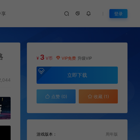
专享
登录
略
3
¥
V币
VIP免费
升级VIP
立即下载
,044
点赞 (
0
)
收藏 (1)
游戏版本：
周年版