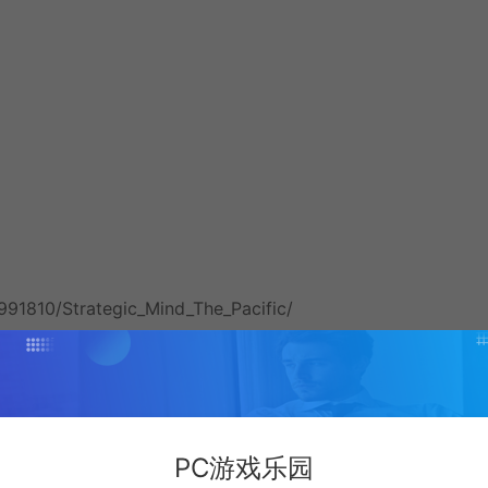
991810/Strategic_Mind_The_Pacific/
PC游戏乐园