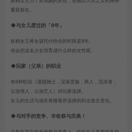
妖精女王为了实现她的梦想，使她以人类之女的身份
重获新生。
◆与女儿度过的「8年」
妖精女王将女孩托付给你的时限是8年。
你会把这名少女培育成什么样的女性呢。
◆玩家（父亲）的职业
有6种职业（退隐骑士，没落贵族，商人，流浪者，
云游僧人，云游艺人）供玩家选择。
女儿的生活与成长将随着所选择的职业发生变化。
◆与对手的竞争、丰收祭与庆典！
在每年举办的丰收祭与庆典上，你的女儿将面对各种