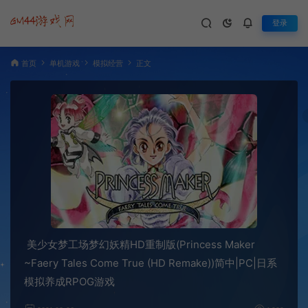
登录
首页
单机游戏
模拟经营
正文
美少女梦工场梦幻妖精HD重制版(Princess Maker
~Faery Tales Come True (HD Remake))简中|PC|日系
模拟养成RPOG游戏