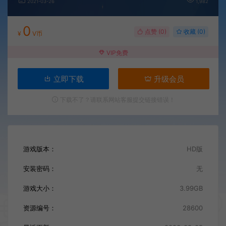
2021-03-26
1,982
0
点赞 (
0
)
收藏 (0)
¥
V币
VIP免费
立即下载
升级会员
下载不了？请联系网站客服提交链接错误！
游戏版本：
HD版
安装密码：
无
游戏大小：
3.99GB
资源编号：
28600