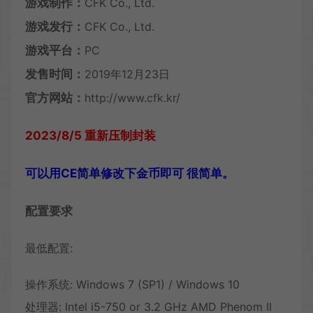
游戏制作：
CFK Co., Ltd.
游戏发行：
CFK Co., Ltd.
游戏平台：
PC
发售时间：
2019年12月23日
官方网站：
http://www.cfk.kr/
2023/8/5 重新压制封装
可以用CE简单修改下金币即可 很简单。
配置要求
最低配置:
操作系统: Windows 7 (SP1) / Windows 10
处理器: Intel i5-750 or 3.2 GHz AMD Phenom II