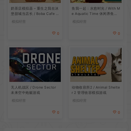
鱼我一起：水愈时光 / With M
奶茶店模拟器 – 重生之我在冰
e Aquatic Time 休闲养鱼游
堡甜城当店长 / Boba Cafe Si
戏
mulator 模拟经营游戏
模拟经营
模拟经营
0
0
无人机战区 / Drone Sector
动物收容所2 / Animal Shelte
未来空中炮艇游戏
r 2 管理收容模拟游戏
模拟经营
模拟经营
0
0