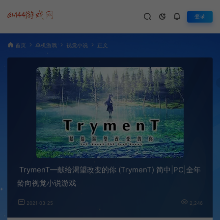
登录
首页
单机游戏
视觉小说
正文
TrymenT—献给渴望改变的你 (TrymenT) 简中|PC|全年
龄向视觉小说游戏
2021-03-25
2,246