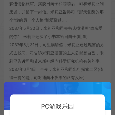
躲进情侣旅馆。摆脱日向子和萌萌后，司和米莉亚到
废墟，并留下一封信。米莉亚告诉司『那天觉醒的那
个“你的另一个人格”和爱聊过』。
2037年5月30日，米莉亚和司去书店找漫画“致亲爱
的你”，米莉亚还买了小书本给日向子(吐血)
2037年5月31日，司生病请假，米莉亚通过爬窗的方
式去找司。司告诉米莉亚漫画的主人公就是自己，米
莉亚告诉司和艾米斯神经内科学研究机构有关的事。
2037年6月1日，半夜，米莉亚和司出行探索二区(值
得一提的是，司对通向小夜湖的路有反应)
2037年6月2日，米莉亚和司在月乃海岸碰到了优，
优告诉司他过去的事(司本来就有大脑疾病，因为六年
前的一场事故，陷入了植物人的状态，为了控制疾
PC游戏乐园
病，制定了 Trymen计划，司醒来后却失忆了)(片翼