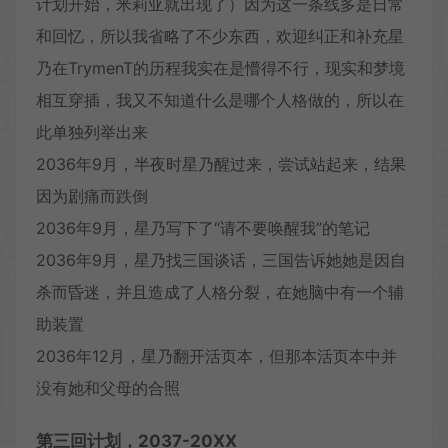
计划开始，米莉亚就出现了）因为这一条线多是日常
和回忆，所以我省略了不少东西，欢迎纠正和补充星
乃在TrymenT的历程我实在是懵得不行，现实和梦境
相互穿插，我又不知道什么是哪个人格做的，所以在
此单独列举出来
2036年9月，半夜时星乃醒过来，尝试站起来，结果
因为剧痛而跌倒
2036年9月，星乃写下了“请不要唤醒我”的笔记
2036年9月，星乃找三国谈话，三国告诉她她是因自
杀而昏迷，并且造成了人格分裂，在她脑中有一个辅
助装置
2036年12月，星乃翻开活页本，但那本活页本中并
没有她和父母的合照
第三回计划，2037-20XX