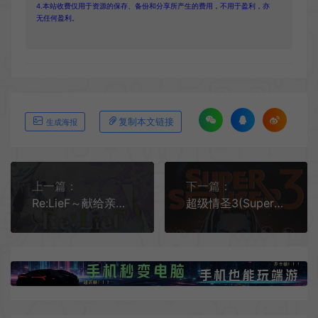
4.本站收费仅用于资源的保存、备份和分享所产生的费用，不用于盈利，亦
无任何盈利。
复制本文链接
生成海报
上一篇：
下一篇：
Re:LieF～献给亲爱的你～(Re:LieF)卡通美少女视觉小说游戏|下载
超级情圣3(Super Seducer 3)简中|PC|恋爱约会模拟游戏