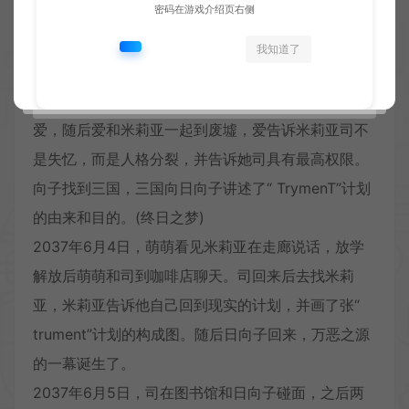
密码在游戏介绍页右侧
之标)。二人从二区返回，米莉亚说自己有方法。萌萌
找到日向子，请他帮忙查清三国的真正目的，萌萌想
我知道了
和三国合作，并向日向子说了“ TrumenT”的内幕。(
Raison.D’etrE)米莉亚在中央公园的樱花树下看到了
爱，随后爱和米莉亚一起到废墟，爱告诉米莉亚司不
是失忆，而是人格分裂，并告诉她司具有最高权限。
向子找到三国，三国向日向子讲述了“ TrymenT”计划
的由来和目的。(终日之梦)
2037年6月4日，萌萌看见米莉亚在走廊说话，放学
解放后萌萌和司到咖啡店聊天。司回来后去找米莉
亚，米莉亚告诉他自己回到现实的计划，并画了张“
trument”计划的构成图。随后日向子回来，万恶之源
的一幕诞生了。
2037年6月5日，司在图书馆和日向子碰面，之后两