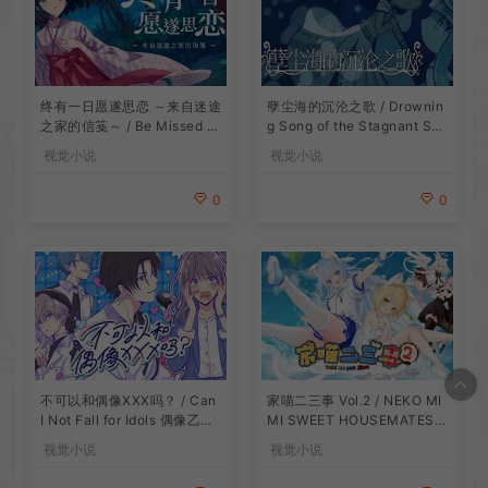
终有一日愿遂思恋 ～来自迷途
孽尘海的沉沦之歌 / Drownin
之家的信笺～ / Be Missed a
g Song of the Stagnant Sea
nd Remembered The Letter
暗黑童话视觉小说游戏
视觉小说
视觉小说
from Mayoiga 卡通视觉小说
游戏
0
0
不可以和偶像XXX吗？ / Can
家喵二三事 Vol.2 / NEKO MI
I Not Fall for Idols 偶像乙女
MI SWEET HOUSEMATES V
视觉小说游戏
ol2 猫耳少女视觉小说游戏
视觉小说
视觉小说