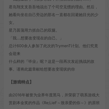
君岛翔支支吾吾地说出了个司空见惯的理由。然后，
她看向坐在自己旁边的那名一直都在回避她目光的少
女。
星乃菖蒲用力抓自己的双腿。
「我….想要改变现在的自己。」
总计600余人参加了此次的TrymenT计划。他们究竟
会迎来
什么样的『毕业』呢？这是一段再次发起挑战的故
事。谨将此篇章献给想要改变现状的你
【游戏特点】
由2016年被誉为业界年度黑马，并荣获了萌系游戏大
赏剧本金奖的作品《Re;LieF～致亲爱的你～》的原班