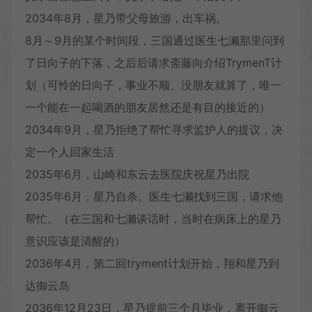
2034年8月，星乃带父母旅游，出车祸。
8月～9月的某个时间段，三国通过医生七濑那里问到
了日向子的下落，之后后请求斋藤向介绍TrymenT计
划（可怜的日向子，事业不顺、没朋友就算了，唯一
一个能在一起喝酒的朋友居然还是有目的接近的）
2034年9月，星乃拒绝了帮忙寻求监护人的提议，决
定一个人回家生活
2035年6月，山崎和东云去医院庆祝星乃出院
2035年6月，星乃自杀。医生七濑找到三国，请求他
帮忙。（在三国和七濑谈话时，当时在病床上的星乃
意识应该是清醒的）
2036年4月，第二回tryment计划开始，翔和星乃到
达御云岛
2036年12月23日，星乃提前三个月毕业，离开御云