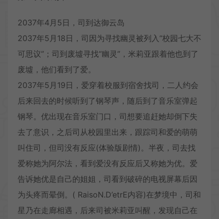
2037年4月5日，司到达御云岛
2037年5月18日，司因为寻找幽灵被列入“校园七大不
可思议”；司到废墟寻找“幽灵”，米莉亚跟着他也到了
废墟，他们看到了爱。
2037年5月19日，爱穿着校服到宿舍找司，二人约会
后来回去的时候听到了钢琴声，随后到了音乐室弹起
钢琴。优出现在音乐室门口，司想要追赶她却倒下失
去了意识，之后司从校园里出来，跟踪司和爱的萌萌
叫住司，但司没有反应(体验版剧情)。半夜，司去找
爱称她为阿尔法，看到爱没有反应后又称她为优。爱
告诉她优是自己的姐姐，司看到破碎的电视屏幕后因
为头疼而晕倒。( RaisoN.D’etrE内容)在梦境中，司和
星乃在走廊相遇，后来司被米莉亚叫醒，发现自己在