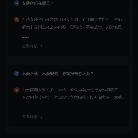
安装密码在哪里？
本站安装密码在游戏介绍页右侧，请仔细查看即可，密码
请勿多复制空格之类内容，密码绝对不会放错。如游戏已
更新多次版本，旧版本可能与新版密码不同，请下载最新
版安装即可。
查看详情
不会下载，不会安装，游戏报错怎么办？
由于咨询人数过多，本站目前仅为会员进行操作和解答，
不过如安装报错，游戏报错之类问题可以咨询客服，本站
会竭诚为您服务。网盘下载之类问题请自行搜索学习！谢
谢！
查看详情