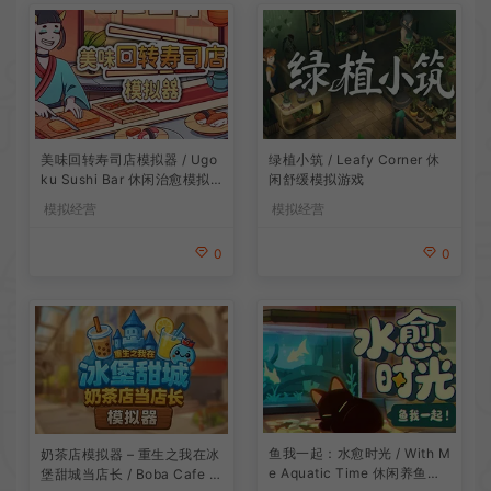
美味回转寿司店模拟器 / Ugo
绿植小筑 / Leafy Corner 休
ku Sushi Bar 休闲治愈模拟
闲舒缓模拟游戏
游戏
模拟经营
模拟经营
0
0
鱼我一起：水愈时光 / With M
奶茶店模拟器 – 重生之我在冰
e Aquatic Time 休闲养鱼游
堡甜城当店长 / Boba Cafe Si