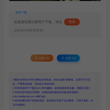
资源下载
此资源仅限注册用户下载，请先
登录
如有疑问请联系客服！
收藏 (0)
点赞 (
0
)
1.网站内所有文件均为网络共享资源，本站仅做打包整理。仅用于学习交
流，严禁商业用途，否则自行承担后果。
2.所有资源请于下载后24小时内删除。如需体验更多乐趣，请购买正版！
3.所有内容均来自互联网。如侵犯您的版权或利益请发送邮件：
cvformat#gmail.com (#换为@)
4.本站收费仅用于资源的保存、备份和分享所产生的费用，不用于盈利，亦
无任何盈利。