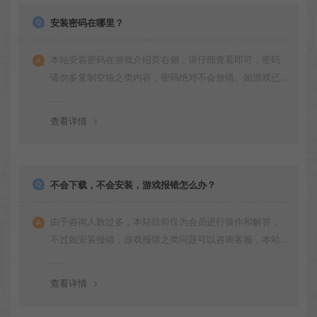
安装密码在哪里？
本站安装密码在游戏介绍页右侧，请仔细查看即可，密码
请勿多复制空格之类内容，密码绝对不会放错。如游戏已
更新多次版本，旧版本可能与新版密码不同，请下载最新
版安装即可。
查看详情
不会下载，不会安装，游戏报错怎么办？
由于咨询人数过多，本站目前仅为会员进行操作和解答，
不过如安装报错，游戏报错之类问题可以咨询客服，本站
会竭诚为您服务。网盘下载之类问题请自行搜索学习！谢
谢！
查看详情