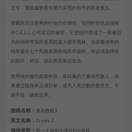
之弓，迎战威胁着你努力实现的和平的新老敌人。
搜索阿尔法塞弗的行动仍在继续，但同时你也必须揭
开C.E.L.L.公司背后的秘密，它把纽约变成了一座被巨
大的纳米穹顶所笼罩的庞大都市雨林。当穿着传奇的
纳米服在七个风格各异的地区作战时，你必须选择你
的路径，评估、适应然后发起攻击。
使用纳米服的超级科技，靠狂暴的力量杀死敌人，或
者通过隐身来达成目标，成为人类沉默的救世主。不
择手段，拯救世界。
游戏名称：
孤岛危机3
英文名称：
Crysis 3
游戏类型：
第一人称射击类(FPS)游戏