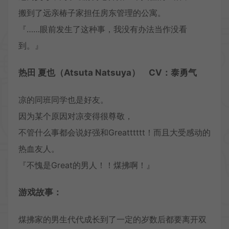
搬到了远亲椿子家担任房东管理的公寓。
『……眼前发生了这种事，我没有办法当作没看
到。』
热田 夏也（Atsuta Natsuya） CV：泰勇气
凉的同班同学也是好友。
因为某个原因对凉变得很尊敬，
不管什么事都会说好强和Greatttttt！而且大受感动的
热血友人。
『不愧是Great的男人！！煤拂啊！』
游戏故事：
煤拂家的男生代代成长到了一定的岁数后都要离开双