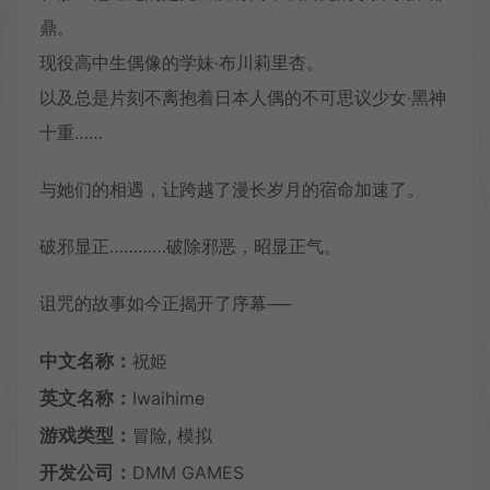
鼎。
现役高中生偶像的学妹‧布川莉里杏。
以及总是片刻不离抱着日本人偶的不可思议少女‧黑神
十重……
与她们的相遇，让跨越了漫长岁月的宿命加速了。
破邪显正…………破除邪恶，昭显正气。
诅咒的故事如今正揭开了序幕──
中文名称：
祝姫
英文名称：
Iwaihime
游戏类型：
冒险, 模拟
开发公司：
DMM GAMES