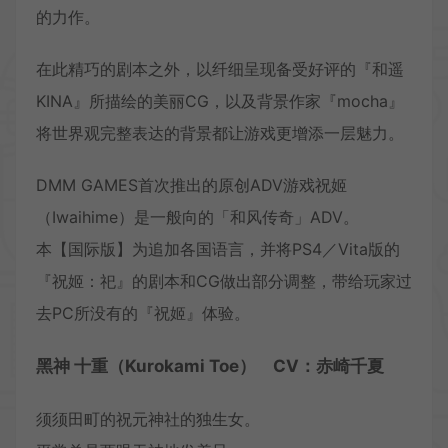
的力作。
在此精巧的剧本之外，以纤细呈现备受好评的『和遥
KINA』所描绘的美丽CG，以及背景作家『mocha』
将世界观完整表达的背景都让游戏更增添一层魅力。
DMM GAMES首次推出的原创ADV游戏祝姬
（Iwaihime）是一般向的「和风传奇」ADV。
本【国际版】为追加各国语言，并将PS4／Vita版的
『祝姬：祀』的剧本和CG做出部分调整，带给玩家过
去PC所没有的『祝姬』体验。
黑神 十重（Kurokami Toe） CV：赤崎千夏
须须田町的祝元神社的独生女。