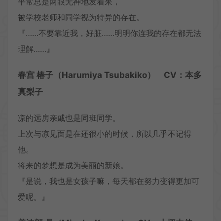
平常总是两眼无神地发着呆，
被学校老师和同学视为特异的存在。
『……不要靠近我，好脏……明明你连我的存在都无法
理解……』
春宫 椿子（Harumiya Tsubakiko） CV：本多
真梨子
凉的远房亲戚也是同班同学。
上次与凉见面是在还很小的时候，所以几乎不记得
他。
将来的梦想是成为美丽的新娘。
『是说，我也是女孩子嘛，每天都在努力变得更加可
爱呢。』