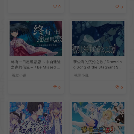
0
0
终有一日愿遂思恋 ～来自迷途
孽尘海的沉沦之歌 / Drownin
之家的信笺～ / Be Missed a
g Song of the Stagnant Sea
nd Remembered The Letter
暗黑童话视觉小说游戏
视觉小说
视觉小说
from Mayoiga 卡通视觉小说
游戏
0
0