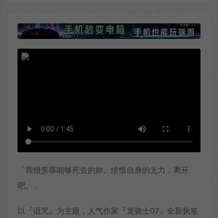
「我很羡慕能够死去的妳。愤恨自身的无力，离开
吧。」
以『诅咒』为主题，人气作家『龙骑士07』全新执笔