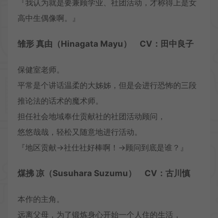
『我认为就是要兼顾学业、社团活动，才称得上是女
高中生偶像啊。』
雏形 真由（Hinagata Mayu） CV：田中良子
保健室老师。
平常是个讲话温柔的大姊姊，但是会进行恐怖的三段
推论法的话术的魔术师。
担任社会地域奉仕贡献社的社团活动顾问，
悠悠哉哉，轻松又随意地进行活动。
『地区贡献→社仕社好棒啊！→顾问到底是谁？』
煤拂 凉（Susuhara Suzumu） CV：古川慎
本作的主角。
远离父母，为了锻炼身心开始一个人住的生活，