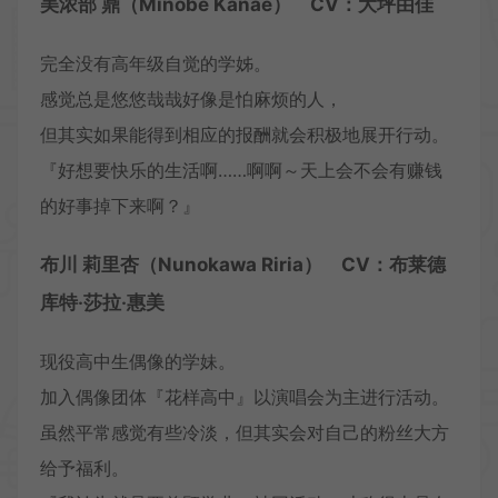
美浓部 鼎（Minobe Kanae） CV：大坪由佳
完全没有高年级自觉的学姊。
感觉总是悠悠哉哉好像是怕麻烦的人，
但其实如果能得到相应的报酬就会积极地展开行动。
『好想要快乐的生活啊……啊啊～天上会不会有赚钱
的好事掉下来啊？』
布川 莉里杏（Nunokawa Riria） CV：布莱德
库特‧莎拉‧惠美
现役高中生偶像的学妹。
加入偶像团体『花样高中』以演唱会为主进行活动。
虽然平常感觉有些冷淡，但其实会对自己的粉丝大方
给予福利。