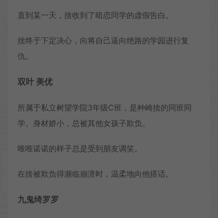
直到某一天，捨收到了暗恋同学的虚假告白。
捨终于下定决心，向将自己逼向绝路的学园进行复
仇。
双叶 美优
所属于私立树望学院3年级C班，是种崎捨的同班同
学。身材娇小，总被其他女孩子欺负。
唯唯诺诺的样子总是受到朋友调笑。
在捨被欺负得濒临崩溃时，温柔地向他搭话。
九鬼绮罗罗