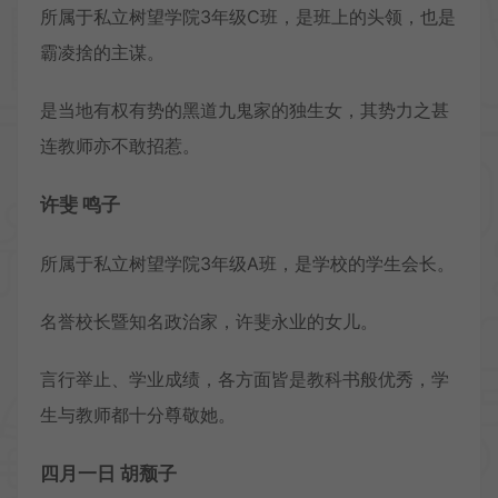
所属于私立树望学院3年级C班，是班上的头领，也是
霸凌捨的主谋。
是当地有权有势的黑道九鬼家的独生女，其势力之甚
连教师亦不敢招惹。
许斐 鸣子
所属于私立树望学院3年级A班，是学校的学生会长。
名誉校长暨知名政治家，许斐永业的女儿。
言行举止、学业成绩，各方面皆是教科书般优秀，学
生与教师都十分尊敬她。
四月一日 胡颓子