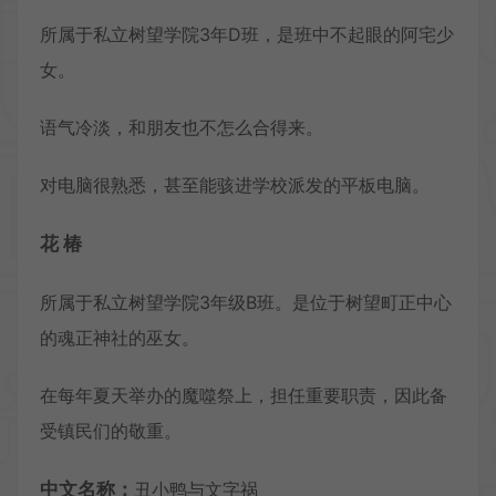
所属于私立树望学院3年D班，是班中不起眼的阿宅少
女。
语气冷淡，和朋友也不怎么合得来。
对电脑很熟悉，甚至能骇进学校派发的平板电脑。
花 椿
所属于私立树望学院3年级B班。是位于树望町正中心
的魂正神社的巫女。
在每年夏天举办的魔噬祭上，担任重要职责，因此备
受镇民们的敬重。
中文名称：
丑小鸭与文字祸