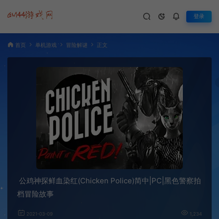
登录
首页
单机游戏
冒险解谜
正文
公鸡神探鲜血染红(Chicken Police)简中|PC|黑色警察拍
档冒险故事
2021-03-09
1,234