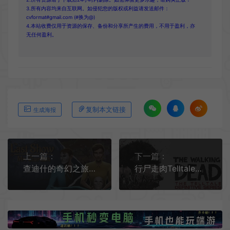
3.所有内容均来自互联网。如侵犯您的版权或利益请发送邮件：
cvformat#gmail.com (#换为@)
4.本站收费仅用于资源的保存、备份和分享所产生的费用，不用于盈利，亦
无任何盈利。
复制本文链接
生成海报
上一篇：
下一篇：
查迪什的奇幻之旅 (Last Show Mr. Chardish) 简中|PC|剧情向休闲冒险游戏
行尸走肉Telltale终极系列(The Walking Dead TDS)冒险互动电影游戏|下载