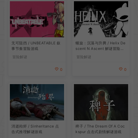
无可阻挡 / UNBEATABLE 叙
螺旋：沉落与升腾 / Helix De
事节奏冒险游戏
scent N Ascent 解谜冒险游
戏
冒险解谜
冒险解谜
0
0
消逝殆烬 / Sinheritance 点
稗子 / The Dream Of A Coc
击式推理解谜游戏
kspur 点击式剧情解谜游戏