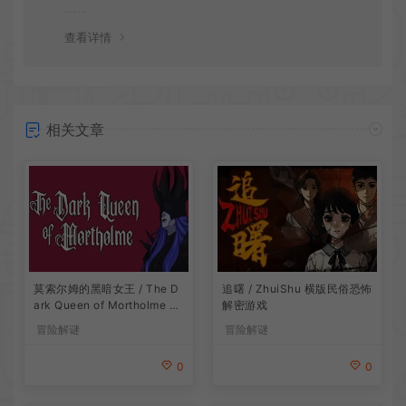
会竭诚为您服务。网盘下载之类问题请自行搜索学习！谢
谢！
查看详情
相关文章
莫索尔姆的黑暗女王 / The D
追曙 / ZhuiShu 横版民俗恐怖
ark Queen of Mortholme 多
解密游戏
结局叙事游戏
冒险解谜
冒险解谜
0
0