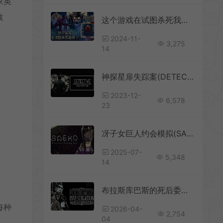
家英
故
这个游戏在试图杀死我吗(Is this Game Trying to Kill Me?)恐怖解谜游戏|单机|中文|冒险|免费下载
2024-11-
3,275
14
神探星扉失踪案(DETECTIVE – Stella Porta case)简中|PC|AVG|警探解谜游戏
2023-12-
6,578
23
冴子女巨人约会模拟(SAEKO Giantess Dating Sim)短篇文字冒险游戏|下载
2025-07-
5,348
14
布拉斯库巴斯的死后委托 / The Posthumous Investigation 谋杀悬疑游戏
每种
2026-04-
2,754
04