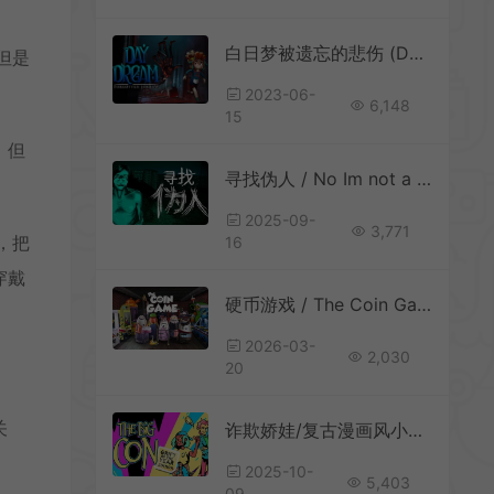
白日梦被遗忘的悲伤 (Daydream: Forgotten Sorrow) 简中|PC|平台动作解谜游戏
但是
2023-06-
6,148
15
，但
寻找伪人 / No Im not a Human 推理冒险解谜游戏
2025-09-
3,771
，把
16
穿戴
硬币游戏 / The Coin Game 欢乐街机冒险游戏
。
2026-03-
2,030
20
…
关
诈欺娇娃/复古漫画风小偷模拟冒险游戏 The Big Con 下载
2025-10-
5,403
09