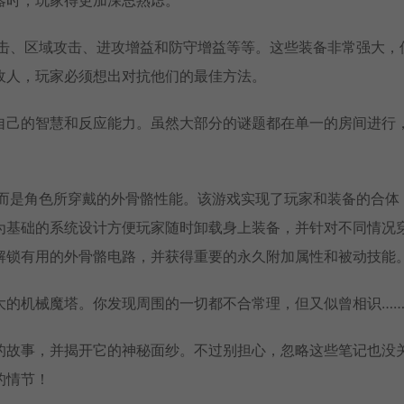
接攻击、区域攻击、进攻增益和防守增益等等。这些装备非常强大，
敌人，玩家必须想出对抗他们的最佳方法。
自己的智慧和反应能力。虽然大部分的谜题都在单一的房间进行
能，而是角色所穿戴的外骨骼性能。该游戏实现了玩家和装备的合体
为基础的系统设计方便玩家随时卸载身上装备，并针对不同情况
解锁有用的外骨骼电路，并获得重要的永久附加属性和被动技能
大的机械魔塔。你发现周围的一切都不合常理，但又似曾相识…
的故事，并揭开它的神秘面纱。不过别担心，忽略这些笔记也没
的情节！