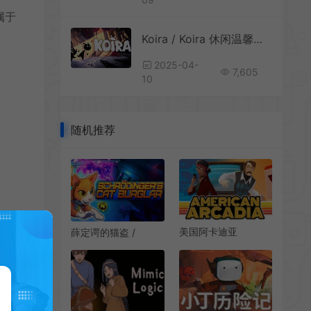
属于
Koira / Koira 休闲温馨友情故事解谜游戏
2025-04-
7,605
10
随机推荐
美国阿卡迪亚
薛定谔的猫盗 /
(American Arcadia)
Schrodingers Cat
简中|PC|AVG|复古未
Burglar 解谜冒险游
来主义解谜游戏
戏