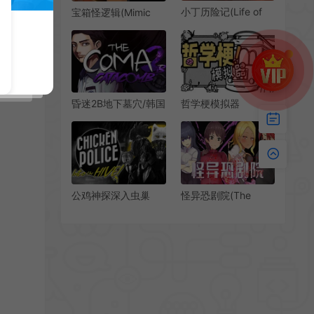
小丁历险记(Life of
宝箱怪逻辑(Mimic
Delta)硬核科幻点击
Logic)逻辑谜题
解谜游戏|下载
Rogue-like游戏|下载
昏迷2B地下墓穴/韩国
哲学梗模拟器
恐怖冒险游戏 The
(Thought
Coma 2B Catacomb
Experiment
下载
Simulator)哲学解谜
模拟游戏|下载
公鸡神探深入虫巢
怪异恐剧院(The
(Chicken Police: Into
Monstrous Horror
the HIVE)电影式侦探
Show)简中|PC|AVG|
冒险游戏|单机|中文|
横版恐怖解谜探索游
解谜|免费下载
戏