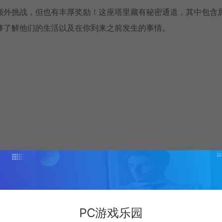
额外挑战，但也有丰厚奖励！这座塔里藏有秘密通道，其中包含
够了解他们的生活以及在你到来之前发生的事情。
app/629690/Vaporum/
age 选择 Chinese — Apply — Yes — 退出重进
PC游戏乐园