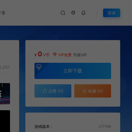
专享
登录
0
¥
V币
VIP免费
升级VIP
6,051
立即下载
点赞 (
0
)
收藏 (0)
游戏版本：
v77749