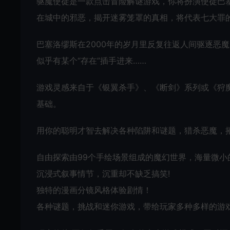
驱魔使徒是一款点击冒险解谜游戏，你将扮演使徒巴
在城中的邪恶，揭开迷雾笼罩的真相，将代表七大罪
巴塞洛缪斯在2000年的岁月里反复往返人间驱逐恶
似乎有某个“存在”插手进来……
游戏灵感来自于《银翼杀手》、《断剑》系列或《狩
基础。
用你的聪明才智去解决各种陷阱和谜题，猎杀恶魔，
自由探索由99个手绘场景组成的魔幻世界，海量微小
沉浸式叙事情节，沉重却不缺乏搞笑!
独特的漫画分镜风格体验剧情！
各种谜题，挑战和迷你游戏，带给玩家多种多样的游