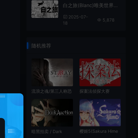
白之旅(Blanc)唯美世界冒险解谜游戏|下载
2025-07-
5,878
18
随机推荐
探案法侦探大赛
流浪之魂/第三人称恐
(Methods The
怖解谜游戏 Stray
Detective
Souls 下载
Competition)推理解
谜侦探游戏|下载
樱姬5(Sakura Hime
暗黑拍卖 / Dark
5)二次元卡通解谜游
Auction 推理冒险游