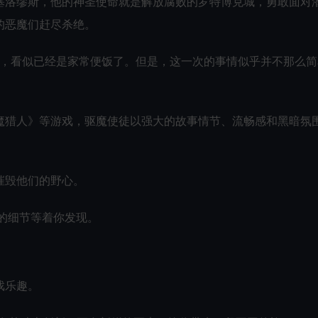
塞洛缪斯，他的神圣使命就是解放腐败的罗特博克城，勇敢面对
的恶魔们赶尽杀绝。
魔，看似已经是家常便饭了。但是，这一次的事情似乎并不那么简
魔猎人》等游戏，驱魔使徒以强大的故事情节、流畅感和黑暗氛
摧毁他们的野心。
的细节等着你发现。
戏乐趣。