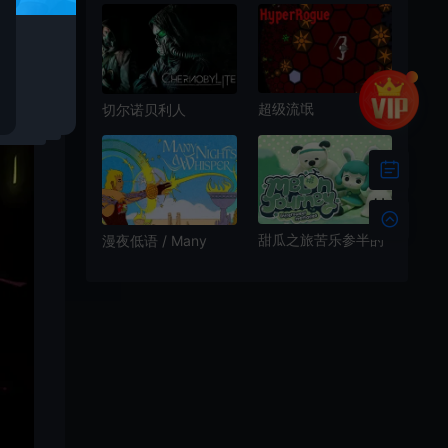
戏|下载
戏
超级流氓
切尔诺贝利人
(HyperRogue)非欧几
(Chernobylite)简
里得战术解谜游戏|下
中|PC|AVG|修改器|
载
科幻生存恐怖角色扮
演游戏
甜瓜之旅苦乐参半的
漫夜低语 / Many
回忆(Melon Journey:
Nights a Whisper 第
Bittersweet
三人称冥想射箭游戏
Memories)简
中|PC|AVG|卡通故事
探索游戏