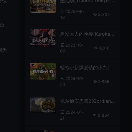
墨池镇(Trüberbrook)科幻点击冒险游戏|下载
潜伏
2025-06-
8,302
13
单，
黑发大人的晚餐(Kurokami-sama’s Feast)简中|PC|灵异策略养成ADV游戏
2023-10-
4,010
围为
06
蜡笔小新煤炭镇的小白(Shin chan Shiro and the Coal Town)卡通动漫冒险游戏|下载
2024-10-
2,886
23
戈尔迪安房间2(Gordian Rooms 2)高难度解谜游戏|下载
2024-01-
8,834
21