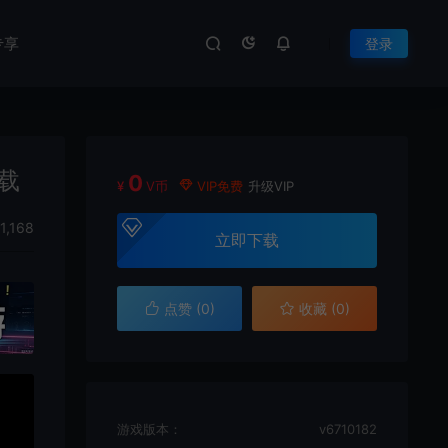
专享
登录
下载
0
¥
V币
VIP免费
升级VIP
1,168
立即下载
点赞 (
0
)
收藏 (0)
游戏版本：
v6710182