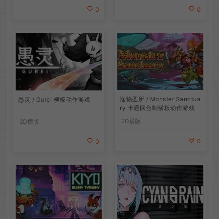
0
0
怪物圣所 / Monster Sanctua
愚灵 / Gurei 横板动作游戏
ry 卡通回合制横板动作游戏
2D横版
2D横版
0
0