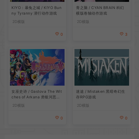
青之脑 / CYAN BRAIN 科幻
KIYO：暴兔之城 / KIYO Bun
横版卷轴动作游戏
ny Tyranny 潜行动作游戏
2D横版
2D横版
3
0
女巫史诗 / Gastova The Wit
迷途 / Mistaken 黑暗奇幻生
ches of Arkana 类银河恶魔
存RPG游戏
城动作游戏
2D横版
2D横版
0
0