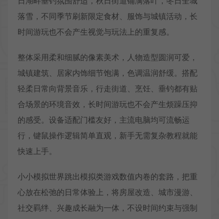
日湖畔垂钓氛围舒适，秋日街道铺满落叶，冬日全城
落雪，不同季节刷新限定食材、服饰与城镇活动，长
时间游玩也不会产生视觉与玩法上的重复感。
整体采用柔和细腻的像素美术，人物造型圆润可爱，
城镇建筑、居家内饰细节饱满，色调温润舒缓。搭配
轻柔日常向背景音乐，行走街道、烹饪、垂钓都有贴
合场景的环境音效，长时间游玩也不会产生烦躁压抑
的感受。设备适配门槛友好，主流电脑均可流畅运
行，键鼠操作逻辑简单直观，新手无需复杂教程就能
快速上手。
小小模拟世界跳出模拟类游戏数值内卷的套路，把重
心放在松弛的日常体验上，将房屋改造、城市漫游、
社交羁绊、兴趣成长融为一体，不设时间约束与强制