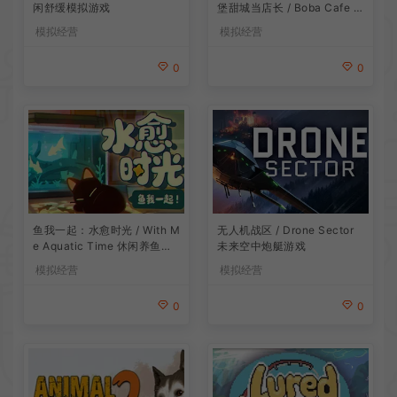
闲舒缓模拟游戏
堡甜城当店长 / Boba Cafe Si
mulator 模拟经营游戏
模拟经营
模拟经营
0
0
鱼我一起：水愈时光 / With M
无人机战区 / Drone Sector
e Aquatic Time 休闲养鱼游
未来空中炮艇游戏
戏
模拟经营
模拟经营
0
0