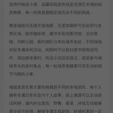
造简约独居小屋、温馨田园居所或是充满艺术感的创
意阁楼，每一间房屋都能呈现完全不同的风格。
整座城镇为无缝开放地图，无需加载即可自由穿行各
类区域。闹市咖啡馆、藏书丰富的图书馆、沿街商
铺、河畔公园、垂钓湖区分布在城市各处，不同场地
对应专属休闲活动。闲暇时可以前往图书馆阅读写
作、湖边静坐垂钓、街边小店品尝甜点，或是参与城
镇举办的派对集会，每一处场景都藏着可供互动的细
节与随机小事。
城镇里居住着大量性格截然不同的本地居民，每个人
拥有专属日常作息与个人故事。路上偶遇可以主动搭
话闲聊，邀约外出逛街、野餐、看展，持续互动能够
逐步提升好感，解锁专属支线剧情。好感积累到一定