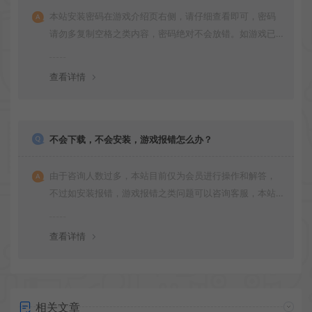
本站安装密码在游戏介绍页右侧，请仔细查看即可，密码
请勿多复制空格之类内容，密码绝对不会放错。如游戏已
更新多次版本，旧版本可能与新版密码不同，请下载最新
版安装即可。
查看详情
不会下载，不会安装，游戏报错怎么办？
由于咨询人数过多，本站目前仅为会员进行操作和解答，
不过如安装报错，游戏报错之类问题可以咨询客服，本站
会竭诚为您服务。网盘下载之类问题请自行搜索学习！谢
谢！
查看详情
相关文章