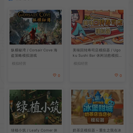
纵横秘湾 / Corsair Cove 海
美味回转寿司店模拟器 / Ugo
盗策略模拟游戏
ku Sushi Bar 休闲治愈模拟
游戏
模拟经营
模拟经营
0
0
绿植小筑 / Leafy Corner 休
奶茶店模拟器 – 重生之我在冰