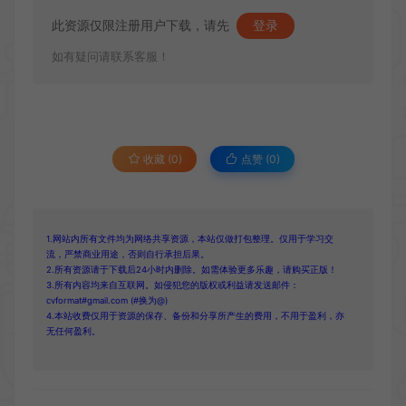
此资源仅限注册用户下载，请先
登录
如有疑问请联系客服！
收藏 (0)
点赞 (
0
)
1.网站内所有文件均为网络共享资源，本站仅做打包整理。仅用于学习交
流，严禁商业用途，否则自行承担后果。
2.所有资源请于下载后24小时内删除。如需体验更多乐趣，请购买正版！
3.所有内容均来自互联网。如侵犯您的版权或利益请发送邮件：
cvformat#gmail.com (#换为@)
4.本站收费仅用于资源的保存、备份和分享所产生的费用，不用于盈利，亦
无任何盈利。