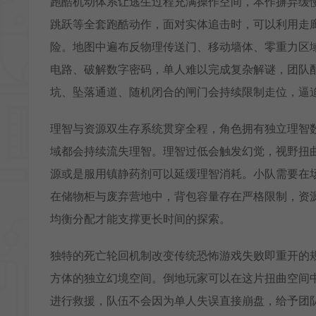
跑酷机动体系让逃生过程充满操作空间，本作摒弃缓
跳跃等全套跑酷动作，面对实体追击时，可以利用走
险。地图中遍布反物理传送门、移动墙体、零重力区
电路、破解数字密码，单人难以完成复杂解谜，团队
坑、坠落通道、随机闭合的闸门会持续限制走位，逼
理智与资源双生存系统贯穿全程，角色拥有独立理智
域都会持续流失理智。理智过低会触发幻觉，视野扭
源或是服用镇静药剂可以延缓理智消耗。小队需要在
在储物柜与废弃营地中，背包容量存在严格限制，资
均衡分配才能支撑更长时间的探索。
独特的死亡轮回机制改变传统恐怖游戏失败即重开的
方体的独立幻境空间。倒地玩家可以在这片扭曲空间
进行救援，队伍不会因为单人失误直接崩盘，给予团