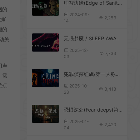
理智边缘(Edge of Sanity)简中|PC|AVG|克苏鲁2D画面心理生存恐怖游戏
烈的
2024-09-
2,283
空旷
14
绷的
无眠梦魇 / SLEEP AWAKE 第一人称迷幻恐怖叙事游戏
动关
2025-12-
7,733
03
用声
犯罪侦探红旗/第一人称恐怖探索游戏 Crime Detective Red Flags 下载
、需
关玩
2025-10-
3,418
23
恐惧深处(Fear deeps)第一人称心理恐怖游戏|中文|攻略|视频|免费下载
2025-01-
2,420
04