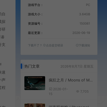
游戏平台：
PC
的自
游戏大小：
3.64GB
成探
资源编号：
150061
弃研
最近更新：
2026-06-19
拼凑
分支
下载不了？
点击提交错误
下载须知
声
热门文章
2026年8月7日 星期五
快速
小声
疯狂之月 / Moons of Madness 第一人称宇宙恐怖游戏
过程
2026-01-
7,705
15