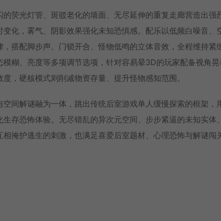
闪的荧光灯管、斑驳老化的墙面、无尽延伸的重复走廊营造出强
时变化，雾气、阴影效果强化未知恐惧感。配乐以低频白噪音、
律，搭配脚步声、门锁开合、怪物低鸣的立体音效，全程维持紧
态模糊、亮度等多项调节选项，针对容易晕3D的玩家配备视角晃
敏度，硬核模式则削减物资存量、提升怪物感知范围。
与空间解谜融为一体，跳出传统后室游戏单人缓慢探索的框架，
化生存恐怖体验。无尽错乱的异次元空间、步步紧逼的未知实体
互相掩护逃生的刺激，也满足喜爱后室题材、心理恐怖与解谜闯