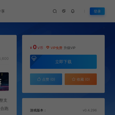
专享
登录
0
¥
V币
VIP免费
升级VIP
,600
立即下载
点赞 (
0
)
收藏 (0)
完整支
融合跑
游戏版本：
v0.4.296