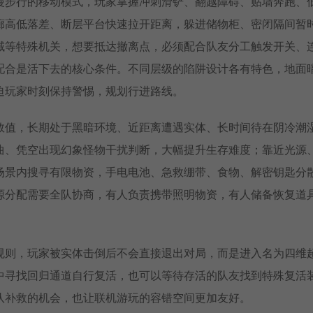
慢步行的移动模式，玩家掌握冲刺滑铲、翻越障碍、贴墙奔跑、
廊高低落差、断层平台快速拉开距离，躲进储物柜、密闭隔间暂
域等特殊机关，想要抵达撤离点，必须配合队友分工触发开关、
配合是活下去的核心条件。不同层级的陷阱设计各有特色，地面
迫玩家时刻保持警惕，规划行进路线。
数值，长期处于黑暗环境、近距离遭遇实体、长时间待在阴冷潮
曲、凭空出现幻象怪物干扰判断，大幅提升生存难度；靠近光源
场景内搜寻有限物资，手电电池、急救绷带、食物、解密钥匙分
源分配需要全队协商，有人负责携带照明物资，有人储备恢复道
规则，玩家被实体击倒后不会直接退出对局，而是进入名为四维
中寻找回归通道自行复活，也可以等待存活的队友找到特殊复活
队补救的机会，也让联机游玩的容错空间更加友好。