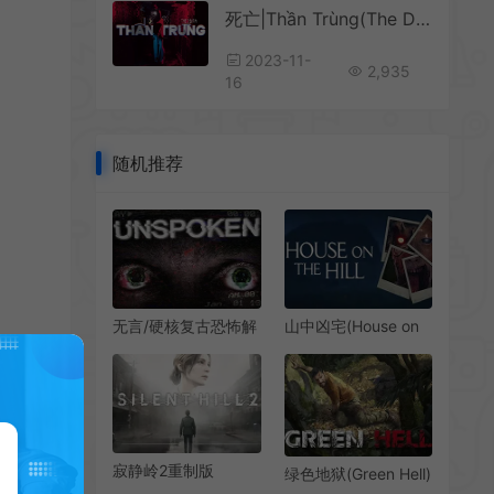
死亡|Thần Trùng(The Death | Thần Trùng)简中|PC|越南心理恐怖冒险游戏
2023-11-
2,935
16
随机推荐
无言/硬核复古恐怖解
山中凶宅(House on
谜游戏 Unspoken 下
the Hill)简
载
中|PC|AVG|第一人称
惊悚恐怖冒险游戏
寂静岭2重制版
绿色地狱(Green Hell)
(SILENT HILL 2)第三