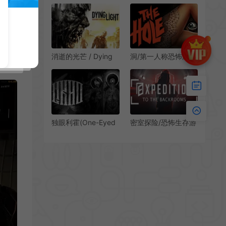
开放世界惊悚生存游
人称恐怖动作游戏|下
戏|下载
载
洞/第一人称恐怖游戏
消逝的光芒 / Dying
[Bober Bros] The
Light 开放世界僵尸
Hole 下载
恐怖生存游戏
独眼利霍(One-Eyed
密室探险/恐怖生存游
Likho)第一人称恐怖
戏 EXPEDITION TO
冒险游戏|下载
THE BACKROOMS
下载