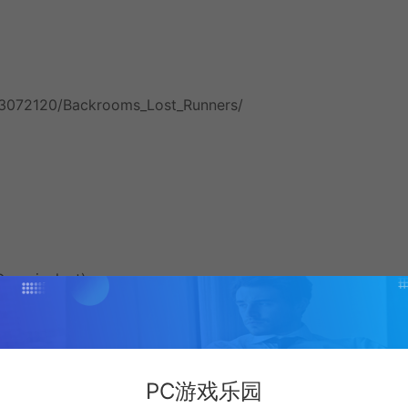
/3072120/Backrooms_Lost_Runners/
 equivalent)
PC游戏乐园