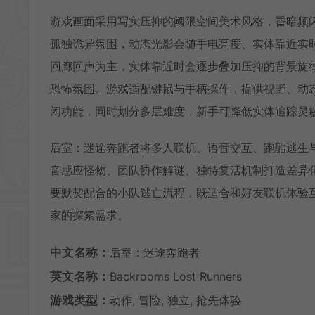
游戏画面采用写实压抑的阈限空间美术风格，昏暗频
孤独诡异氛围，动态光影会随手电亮度、实体靠近实
回廊回声为主，实体靠近时会逐步叠加压抑的背景旋
恐怖氛围。游戏适配键鼠与手柄操作，提供视野、动
闭功能，同时划分多层难度，新手可降低实体追踪灵
后室：迷途奔跑者将多人联机、语音交互、跑酷逃生
音感应怪物、团队协作解谜、独特复活机制打造差异
要默契配合的小队逃亡流程，既适合和好友联机体验
家的探索需求。
中文名称：
后室：迷途奔跑者
英文名称：
Backrooms Lost Runners
游戏类型：
动作, 冒险, 独立, 抢先体验