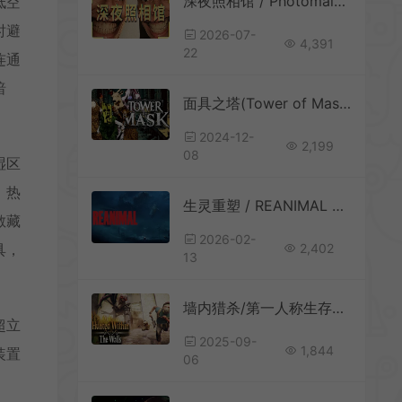
深夜照相馆 / Photomaly 第一人称恐怖游戏
低空
时避
2026-07-
4,391
22
连通
暗
面具之塔(Tower of Mask)地牢生存恐怖游戏|中文|攻略|视频|评测|免费下载
2024-12-
2,199
08
湿区
、热
生灵重塑 / REANIMAL 黑暗恐怖逃离冒险游戏
散藏
2026-02-
2,402
具，
13
墙内猎杀/第一人称生存恐怖游戏 Hunted Within The Walls 下载
超立
2025-09-
1,844
装置
06