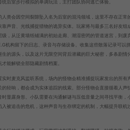
传统后室步行模拟的单调玩法，主打团队协同逃亡体验。
的人类会因空间裂隙坠入名为后室的混沌领域，这里不存在正常
依靠声音、光线捕捉猎物的诡异实体。玩家将与最多三名好友组
层级，从泛黄墙纸铺满的初始走廊、潮湿密闭的管道迷宫，到废
E.G机构留下的日志、录音与存储设备。收集这些散落记录可以
诞生的源头，以及这片无限空间背后潜藏的巨大秘密，多条剧情
玩才能解锁全部隐藏剧情档案。
置实时麦克风监听系统，场内的怪物会精准捕捉玩家发出的所有
关的轻响，都会成为实体追踪的线索。部分怪物会直接循着人声
音时显露身形。小队需要在沟通解谜与压低音量之间寻找平衡，
陷入被追击的危机，这种声音与生存绑定的机制，大幅提升联机