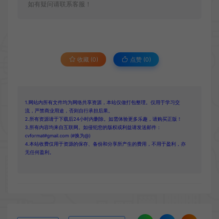
如有疑问请联系客服！
收藏 (0)
点赞 (
0
)
1.网站内所有文件均为网络共享资源，本站仅做打包整理。仅用于学习交
流，严禁商业用途，否则自行承担后果。
2.所有资源请于下载后24小时内删除。如需体验更多乐趣，请购买正版！
3.所有内容均来自互联网。如侵犯您的版权或利益请发送邮件：
cvformat#gmail.com (#换为@)
4.本站收费仅用于资源的保存、备份和分享所产生的费用，不用于盈利，亦
无任何盈利。