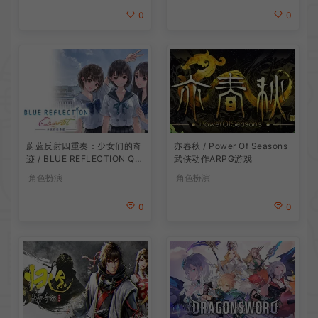
0
0
蔚蓝反射四重奏：少女们的奇
亦春秋 / Power Of Seasons
迹 / BLUE REFLECTION Qu
武侠动作ARPG游戏
artet 卡通回合制RPG游戏
角色扮演
角色扮演
0
0