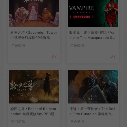
吸血鬼：避世血族-绝唱 / Va
君王之塔 / Sovereign Tower
mpire The Masquerade Sw
中世纪奇幻模拟RPG游戏
ansong
角色扮演
角色扮演
0
0
遗迹：第一守护者 / The Reli
轮回之兽 / Beast of Reincar
c First Guardian 类魂动作R
nation 类魂硬核动作RPG游
PG游戏
戏
角色扮演
热门游戏