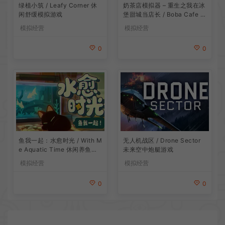
绿植小筑 / Leafy Corner 休
奶茶店模拟器 – 重生之我在冰
闲舒缓模拟游戏
堡甜城当店长 / Boba Cafe Si
mulator 模拟经营游戏
模拟经营
模拟经营
0
0
鱼我一起：水愈时光 / With M
无人机战区 / Drone Sector
e Aquatic Time 休闲养鱼游
未来空中炮艇游戏
戏
模拟经营
模拟经营
0
0