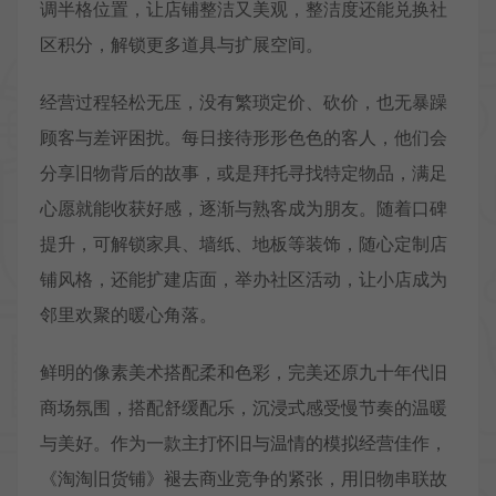
调半格位置，让店铺整洁又美观，整洁度还能兑换社
区积分，解锁更多道具与扩展空间。
经营过程轻松无压，没有繁琐定价、砍价，也无暴躁
顾客与差评困扰。每日接待形形色色的客人，他们会
分享旧物背后的故事，或是拜托寻找特定物品，满足
心愿就能收获好感，逐渐与熟客成为朋友。随着口碑
提升，可解锁家具、墙纸、地板等装饰，随心定制店
铺风格，还能扩建店面，举办社区活动，让小店成为
邻里欢聚的暖心角落。
鲜明的像素美术搭配柔和色彩，完美还原九十年代旧
商场氛围，搭配舒缓配乐，沉浸式感受慢节奏的温暖
与美好。作为一款主打怀旧与温情的模拟经营佳作，
《淘淘旧货铺》褪去商业竞争的紧张，用旧物串联故