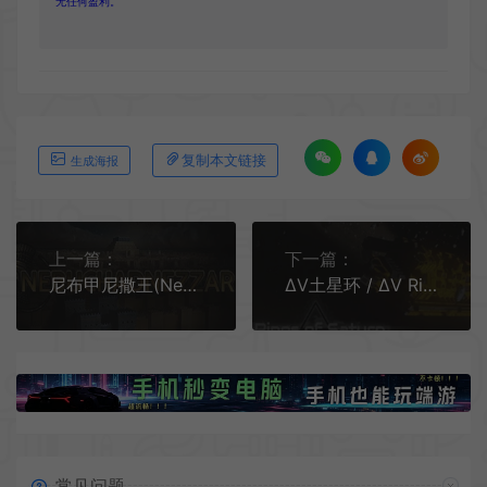
无任何盈利。
复制本文链接
生成海报
上一篇：
下一篇：
尼布甲尼撒王(Nebuchadnezzar)简中|PC|SIM|古巴比伦王国都市经营模拟游戏
ΔV土星环 / ΔV Rings of Saturn 硬核2D科幻太空游戏
常见问题