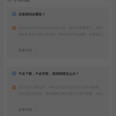
安装密码在哪里？
本站安装密码在游戏介绍页右侧，请仔细查看即可，密码
请勿多复制空格之类内容，密码绝对不会放错。如游戏已
更新多次版本，旧版本可能与新版密码不同，请下载最新
版安装即可。
查看详情
不会下载，不会安装，游戏报错怎么办？
由于咨询人数过多，本站目前仅为会员进行操作和解答，
不过如安装报错，游戏报错之类问题可以咨询客服，本站
会竭诚为您服务。网盘下载之类问题请自行搜索学习！谢
谢！
查看详情