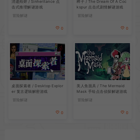
消逝殆烬 / Sinheritance 点
稗子 / The Dream Of A Coc
击式推理解谜游戏
kspur 点击式剧情解谜游戏
冒险解谜
冒险解谜
0
0
桌面探索者 / Desktop Explor
美人鱼面具 / The Mermaid
er 复古逻辑解密游戏
Mask 手绘点击侦探解谜游戏
冒险解谜
冒险解谜
0
0