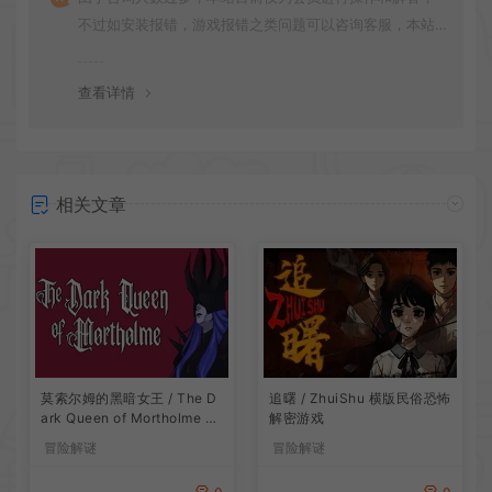
不过如安装报错，游戏报错之类问题可以咨询客服，本站
会竭诚为您服务。网盘下载之类问题请自行搜索学习！谢
谢！
查看详情
相关文章
莫索尔姆的黑暗女王 / The D
追曙 / ZhuiShu 横版民俗恐怖
ark Queen of Mortholme 多
解密游戏
结局叙事游戏
冒险解谜
冒险解谜