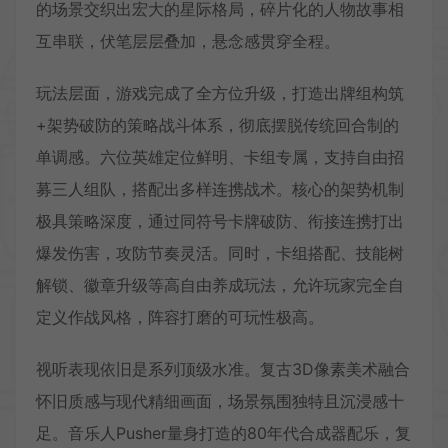
的场景交织出宏大的星际格局，碎片化的人物故事相
互串联，伏笔层层叠加，悬念感贯穿全程。
玩法层面，游戏完成了全方位升级，打造出牌组构筑
+架势破防的策略战斗体系，彻底摆脱传统回合制的
单调感。六位英雄定位鲜明、卡组专属，支持自由招
募三人组队，搭配出多样连携战术。核心的架势机制
极具策略深度，通过同符号卡牌破防、衔接连携打出
爆发伤害，攻防节奏灵活。同时，卡组搭配、技能树
解锁、徽章升级等高自由养成玩法，允许玩家完全自
定义作战风格，阵容打磨的可玩性极高。
视听表现依旧是系列顶级水准。复古3D像素美术融合
怀旧质感与现代精细画面，场景氛围独特且沉浸感十
足。音乐人Pusher量身打造的80年代合成器配乐，复