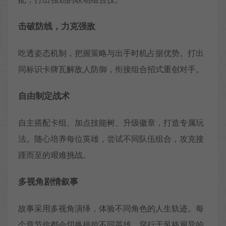
击破防线，力克强敌
吃透姿态机制，把握策略与出手时机占据优势。打出
同标识卡牌瓦解敌人防御，衔接组合招式重创对手。
自由制定战术
自主搭配卡组、加点技能树、升级徽章，打造专属玩
法。随心培养每位英雄，尝试不同队伍组合，攻克接
踵而至的艰难挑战。
多视角剧情叙事
故事采用多视角演绎，体验不同角色的人生轨迹。每
个章节你都会切换操控不同英雄，穿行于风格迥异的