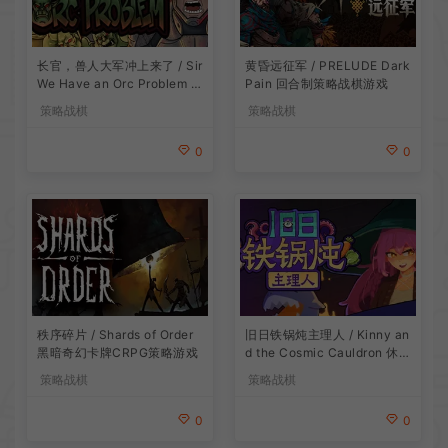
长官，兽人大军冲上来了 / Sir
黄昏远征军 / PRELUDE Dark
We Have an Orc Problem 增
Pain 回合制策略战棋游戏
量塔防游戏
策略战棋
策略战棋
0
0
旧日铁锅炖主理人 / Kinny an
秩序碎片 / Shards of Order
d the Cosmic Cauldron 休闲
黑暗奇幻卡牌CRPG策略游戏
卡片肉鸽策略游戏
策略战棋
策略战棋
0
0