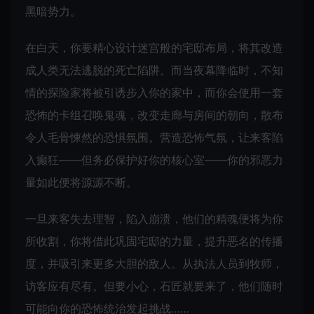
黑暗势力。
在白天，你要精心设计迷宫般的宅邸布局，将其改造
成人类无法逃脱的死亡陷阱。而当夜幕降临时，不知
情的探险家将被引诱步入你的家中，而你会使用一套
恐怖的卡组召唤鬼魂，改变走廊与房间的朝向，散布
令人毛骨悚然的恐惧氛围。营造恐怖气氛，让来客陷
入癫狂——但务必保护好你的核心室——你的邪恶力
量如此便将源源不断。
一旦来客失去理智，陷入崩溃，他们的精魂便将为你
所收割，你将借此巩固宅邸的力量，提升恶名的传播
度，并吸引来更多大胆的敌人。从执法人员到牧师，
访客应有尽有。但要小心，石匠就要来了，他们随时
可能向你的恐怖统治发起挑战……