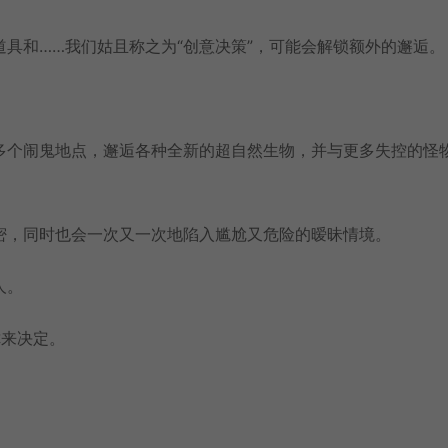
具和……我们姑且称之为“创意决策”，可能会解锁额外的邂逅。
多个闹鬼地点，邂逅各种全新的超自然生物，并与更多失控的怪
密，同时也会一次又一次地陷入尴尬又危险的暧昧情境。
人。
你来决定。