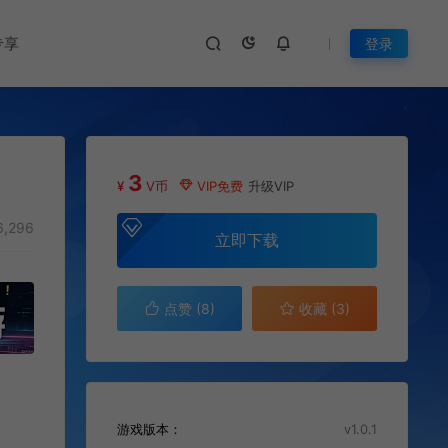
专享
登录
3
¥
V币
VIP免费
升级VIP
,296
立即下载
点赞 (
8
)
收藏 (3)
游戏版本：
v1.0.1