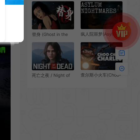
一人称生存恐怖游戏|
戏|下载
下载
疯人院噩梦(Asylum
替身 (Ghost in the
Nightmares)简
pool) 简中|PC|日式
中|PC|AVG|僵尸恐怖
黑白漫画恐怖惊悚游
生存游戏
戏
查尔斯小火车(Choo-
死亡之夜 / Night of
Choo Charles)简
the Dead 开放世界僵
中|PC|火车恐怖射击
尸生存游戏
游戏