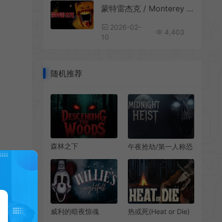
蒙特雷杰克 / Monterey Jack 第一人称恐怖探索游戏
2026-02-
4,403
10
随机推荐
森林之下
午夜抢劫/第一人称恐
(Descending The
怖探索解谜游戏
Woods)建造战斗探索
Midnight Heist 下载
生存恐怖游戏|下载
威利的暗夜惊魂
热或死(Heat or Die)
(Willie’s Nightfall)第
硬核恐怖逃脱生存游