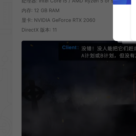
处理器: Intel Core i5 / AMD Ryzen 5 or superior
内存: 12 GB RAM
显卡: NVIDIA GeForce RTX 2060
DirectX 版本: 11