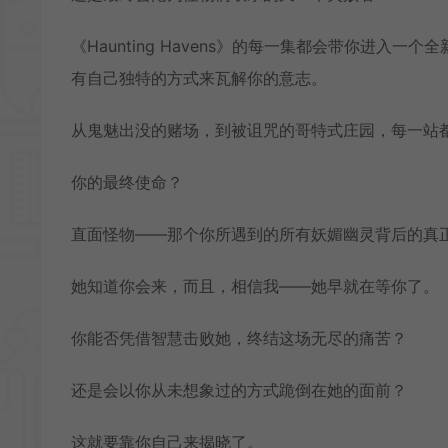
《Haunting Havens》的每一集都会带你进
有自己独特的方式来瓦解你的意志。
从鬼魅出没的赌场，到被诅咒的哥特式庄园，每一站
你的最终使命？
直面怪物——那个你所遇到的所有妖媚幽灵背后的真
她知道你会来，而且，相信我——她早就在等你了。
你能否凭借智慧击败她，终结这场无尽的痛苦？
还是会以你从未想象过的方式跪倒在她的面前？
这就要靠你自己来揭晓了。