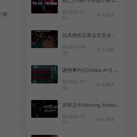
死亡|Thần Trùng(The Death | Thần Trùng)简中|PC|越南心理恐怖冒险游戏
2023-11-
个都
2,935
16
玩具熊的五夜后宫安全漏洞(Five Nights at Freddys Security Breach)恐怖逃脱游戏|下载
2023-04-
5,199
29
诱拐事件([Chilla’s Art] The Kidnap)简中|PC|日本恐怖解谜游戏
2023-11-
9,884
02
灰烬之中(Among Ashes)复古生存恐怖游戏|下载
2024-12-
5,364
15