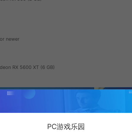
or newer
deon RX 5600 XT (6 GB)
PC游戏乐园