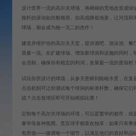
设计世界一流的高尔夫球场，将崎岖的荒地改造成绿
推杆的滚动如丝般顺滑。抬高或降低地形，让河流和
球场，都会成为独一无二的杰作！
建造并维护你的高尔夫天堂，提供酒吧、游泳池、餐
质量一流。在扩建球场、增加新球洞和设施的同时，
会员制，确保你有稳定的利润，发展最一流的度假村
试玩你所设计的球场，从参天密林到险峻水景，在复
点击机制可让你测试每个球洞的标准杆数，确保它们
战？点击发球区即可开始模拟比赛！
定制每个高尔夫球场的环境，可以是繁华的都市，或
奢华等各种氛围。贵宾球手都喜欢独享：如果只有乘
有所值——微调每一个细节，以满足他们的喜好和品