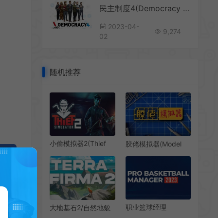
民主制度4(Democracy 4)国家治理政治模拟沙盒游戏|下载
2023-04-
9,274
02
随机推荐
小偷模拟器2(Thief
胶佬模拟器(Model
Simulator 2)简
Builder)简
中|PC|SIM|盗贼模拟
中|PC|SIM|构建定制
游戏
模型游戏
职业篮球经理
大地基石2/自然地貌
2023(Pro Basketball
演变模拟游戏 Terra