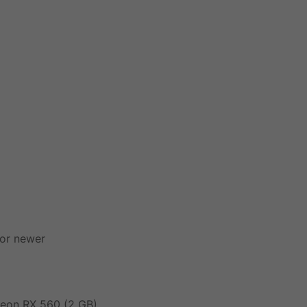
or newer
eon RX 560 (2 GB)