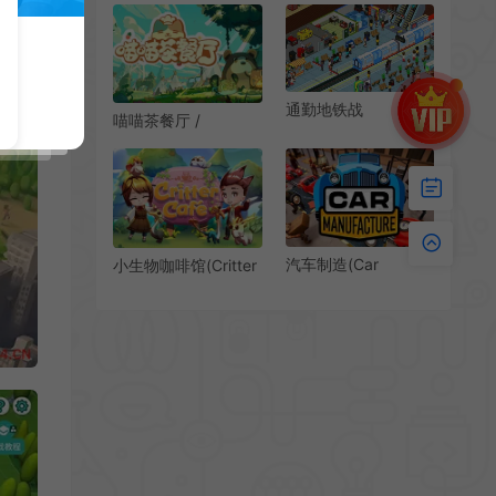
Manager 2023)简
Firma 2 下载
中|PC|SIM|篮球经纪
模拟经营游戏
通勤地铁战
喵喵茶餐厅 /
（Overcrowd A
PurrPlate 治愈系3D
Commute Em Up）
模拟经营游戏
官方中文免安装硬盘
版
汽车制造(Car
小生物咖啡馆(Critter
Manufacture)工厂模
Café)温馨店铺模拟经
拟经营游戏|下载
营游戏|下载