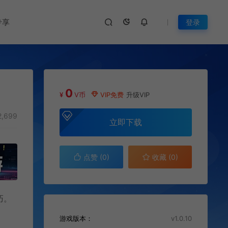
专享
登录
0
¥
V币
VIP免费
升级VIP
,699
立即下载
点赞 (
0
)
收藏 (0)
巧。
游戏版本：
v1.0.10