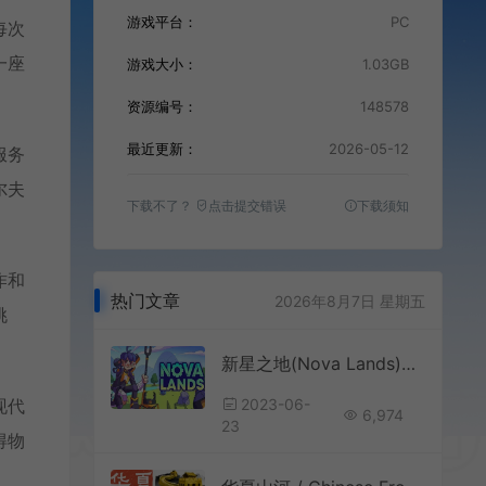
游戏平台：
PC
每次
一座
游戏大小：
1.03GB
资源编号：
148578
最近更新：
2026-05-12
服务
尔夫
下载不了？
点击提交错误
下载须知
作和
热门文章
2026年8月7日 星期五
挑
新星之地(Nova Lands)简中|PC|SIM|岛屿管理开放世界游戏
2023-06-
现代
6,974
23
得物