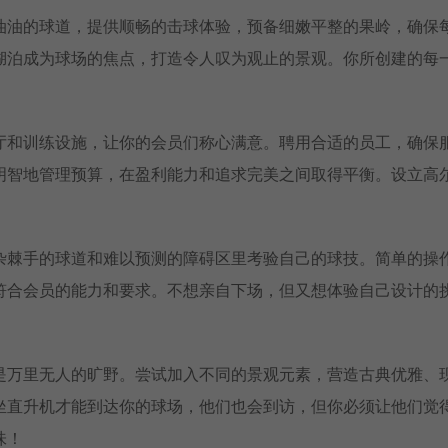
油油的球道，提供顺畅的击球体验，预备细嫩平整的果岭，确保
湖泊成为球场的焦点，打造令人叹为观止的景观。你所创建的每
厅和训练设施，让你的会员们称心满意。聘用合适的员工，确保
明智地管理预算，在盈利能力和追求完美之间取得平衡。设立高
！
杂棘手的球道和难以预测的障碍区里考验自己的球技。简单的操
符合会员的能力和要求。不想亲自下场，但又想体验自己设计的
是万里无人的旷野。尝试加入不同的景观元素，营造古典优雅、
坐直升机才能到达你的球场，他们也会到访，但你必须让他们觉
味！