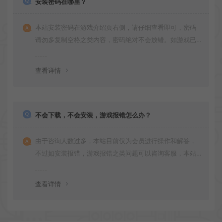
安装密码在哪里？
本站安装密码在游戏介绍页右侧，请仔细查看即可，密码
请勿多复制空格之类内容，密码绝对不会放错。如游戏已
更新多次版本，旧版本可能与新版密码不同，请下载最新
版安装即可。
查看详情
不会下载，不会安装，游戏报错怎么办？
由于咨询人数过多，本站目前仅为会员进行操作和解答，
不过如安装报错，游戏报错之类问题可以咨询客服，本站
会竭诚为您服务。网盘下载之类问题请自行搜索学习！谢
谢！
查看详情