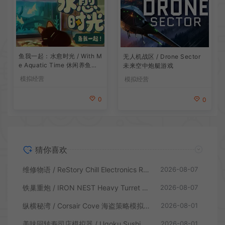
鱼我一起：水愈时光 / With M
无人机战区 / Drone Sector
e Aquatic Time 休闲养鱼游
未来空中炮艇游戏
戏
模拟经营
模拟经营
0
0
猜你喜欢
维修物语 / ReStory Chill Electronics Repairs 拆解修理模拟游戏
2026-08-07
铁巢重炮 / IRON NEST Heavy Turret 柴油朋克重型火炮游戏
2026-08-07
纵横秘湾 / Corsair Cove 海盗策略模拟游戏
2026-08-01
美味回转寿司店模拟器 / Ugoku Sushi Bar 休闲治愈模拟游戏
2026-08-01