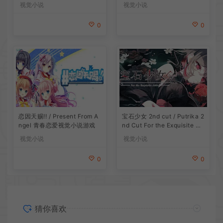
视觉小说游戏
ol2 猫耳少女视觉小说游戏
视觉小说
视觉小说
0
0
恋因天赐!! / Present From A
宝石少女 2nd cut / Putrika 2
ngel 青春恋爱视觉小说游戏
nd Cut For the Exquisite Att
ire 美少女视觉小说游戏
视觉小说
视觉小说
0
0
猜你喜欢