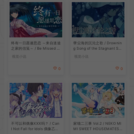
终有一日愿遂思恋 ～来自迷途
孽尘海的沉沦之歌 / Drownin
之家的信笺～ / Be Missed a
g Song of the Stagnant Sea
nd Remembered The Letter
暗黑童话视觉小说游戏
视觉小说
视觉小说
from Mayoiga 卡通视觉小说
游戏
0
0
不可以和偶像XXX吗？ / Can
家喵二三事 Vol.2 / NEKO MI
I Not Fall for Idols 偶像乙女
MI SWEET HOUSEMATES V