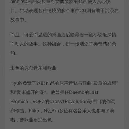
ninnin绘制的高质量可爱而美丽的插画使人赏心悦
目。生动表现各种情境的多个事件CG则有助于沉浸在
故事中。
而且，可爱而温暖的插画之后隐藏着一段小说般深情
而动人的故事。这种组合，进一步增添了神奇感和余
韵。
出色的原创音乐和歌曲
HyuN负责了这部作品的原声音轨与歌曲“最后的愿望”
和“夏末盛开的花”。他曾担任Deemo的Last
Promise，VOEZ的Cross†Revolution等曲目的作词
和作曲。Elika，Ny_Aru多位有名音乐人也参与了演
唱，使歌曲更加出色。