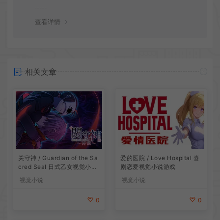
会竭诚为您服务。网盘下载之类问题请自行搜索学习！谢
谢！
查看详情
相关文章
关守神 / Guardian of the Sa
爱的医院 / Love Hospital 喜
cred Seal 日式乙女视觉小说
剧恋爱视觉小说游戏
游戏
视觉小说
视觉小说
0
0