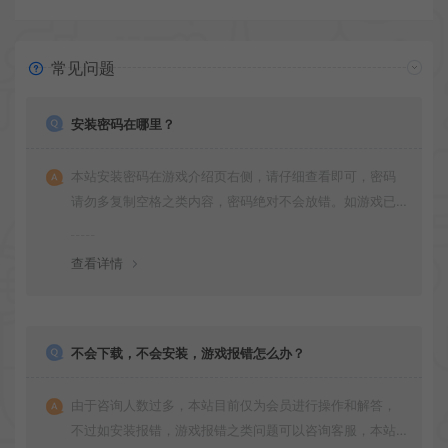
常见问题
安装密码在哪里？
本站安装密码在游戏介绍页右侧，请仔细查看即可，密码
请勿多复制空格之类内容，密码绝对不会放错。如游戏已
更新多次版本，旧版本可能与新版密码不同，请下载最新
版安装即可。
查看详情
不会下载，不会安装，游戏报错怎么办？
由于咨询人数过多，本站目前仅为会员进行操作和解答，
不过如安装报错，游戏报错之类问题可以咨询客服，本站