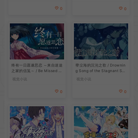
0
0
终有一日愿遂思恋 ～来自迷途
孽尘海的沉沦之歌 / Drownin
之家的信笺～ / Be Missed a
g Song of the Stagnant Sea
nd Remembered The Letter
暗黑童话视觉小说游戏
视觉小说
视觉小说
from Mayoiga 卡通视觉小说
游戏
0
0