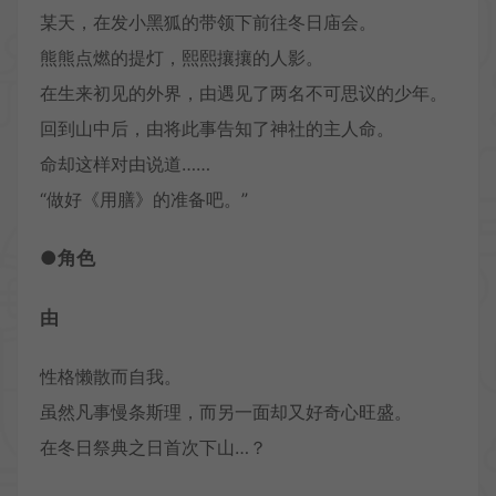
某天，在发小黑狐的带领下前往冬日庙会。
熊熊点燃的提灯，熙熙攘攘的人影。
在生来初见的外界，由遇见了两名不可思议的少年。
回到山中后，由将此事告知了神社的主人命。
命却这样对由说道……
“做好《用膳》的准备吧。”
●角色
由
性格懒散而自我。
虽然凡事慢条斯理，而另一面却又好奇心旺盛。
在冬日祭典之日首次下山…？