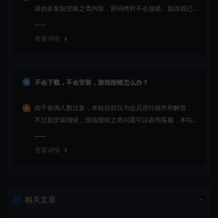
请勿多复制空格之类内容，密码绝对不会放错。如游戏已
更新多次版本，旧版本可能与新版密码不同，请下载最新
版安装即可。
查看详情
不会下载，不会安装，游戏报错怎么办？
由于咨询人数过多，本站目前仅为会员进行操作和解答，
不过如安装报错，游戏报错之类问题可以咨询客服，本站
会竭诚为您服务。网盘下载之类问题请自行搜索学习！谢
谢！
查看详情
相关文章