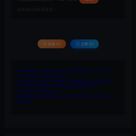
如有疑问请联系客服！
收藏 (0)
点赞 (
0
)
1.网站内所有文件均为网络共享资源，本站仅做打包整理。仅用于学习交
流，严禁商业用途，否则自行承担后果。
2.所有资源请于下载后24小时内删除。如需体验更多乐趣，请购买正版！
3.所有内容均来自互联网。如侵犯您的版权或利益请发送邮件：
cvformat#gmail.com (#换为@)
4.本站收费仅用于资源的保存、备份和分享所产生的费用，不用于盈利，亦
无任何盈利。