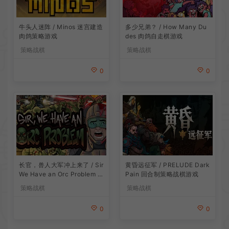
牛头人迷阵 / Minos 迷宫建造
多少兄弟？ / How Many Du
肉鸽策略游戏
des 肉鸽自走棋游戏
策略战棋
策略战棋
0
0
长官，兽人大军冲上来了 / Sir
黄昏远征军 / PRELUDE Dark
We Have an Orc Problem 增
Pain 回合制策略战棋游戏
量塔防游戏
策略战棋
策略战棋
0
0