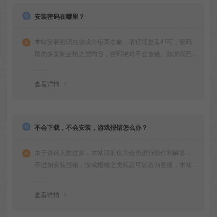
安装密码在哪里？
本站安装密码在游戏介绍页右侧，请仔细查看即可，密码
请勿多复制空格之类内容，密码绝对不会放错。如游戏已
更新多次版本，旧版本可能与新版密码不同，请下载最新
版安装即可。
查看详情
不会下载，不会安装，游戏报错怎么办？
由于咨询人数过多，本站目前仅为会员进行操作和解答，
不过如安装报错，游戏报错之类问题可以咨询客服，本站
会竭诚为您服务。网盘下载之类问题请自行搜索学习！谢
谢！
查看详情