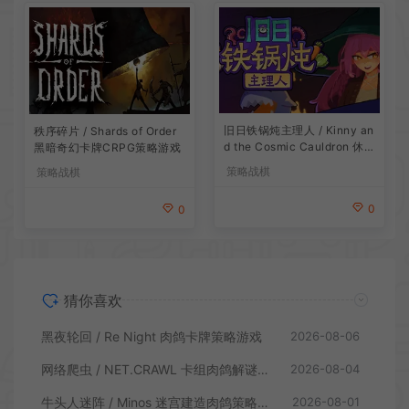
旧日铁锅炖主理人 / Kinny an
秩序碎片 / Shards of Order
d the Cosmic Cauldron 休闲
黑暗奇幻卡牌CRPG策略游戏
卡片肉鸽策略游戏
策略战棋
策略战棋
0
0
猜你喜欢
黑夜轮回 / Re Night 肉鸽卡牌策略游戏
2026-08-06
网络爬虫 / NET.CRAWL 卡组肉鸽解谜策略游戏
2026-08-04
牛头人迷阵 / Minos 迷宫建造肉鸽策略游戏
2026-08-01