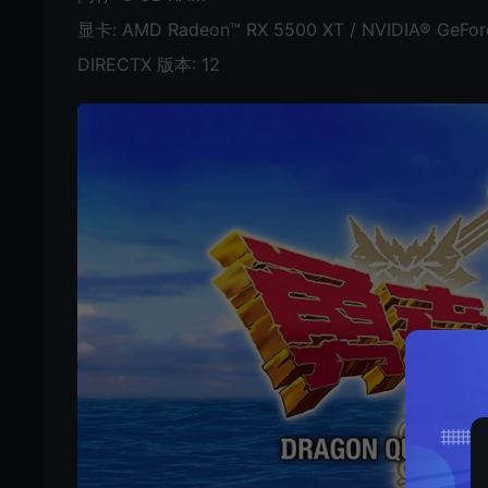
显卡: AMD Radeon™ RX 5500 XT / NVIDIA® GeFor
DIRECTX 版本: 12