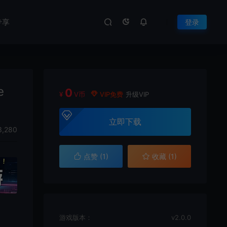
专享
登录
e
0
¥
V币
VIP免费
升级VIP
立即下载
,280
点赞 (
1
)
收藏 (1)
游戏版本：
v2.0.0