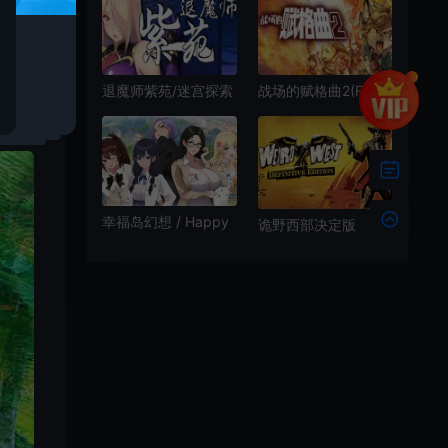
Marcus?)剧本杀真人
RPG游戏|下载
影像游戏|下载
退魔师紫苑/迷宫探索
战场的赋格曲2(Fuga
RPG游戏 Demon
Melodies of Steel 2)
Slayer Shion 下载
冒险策略RPG游戏|下
载
幸福岛幻想 / Happy
诡野西部决定版
Island Fantasy 荒岛
(Weird West)简
生存解谜RPG游戏
中|PC|RPG|沙盒动作
角色扮演游戏