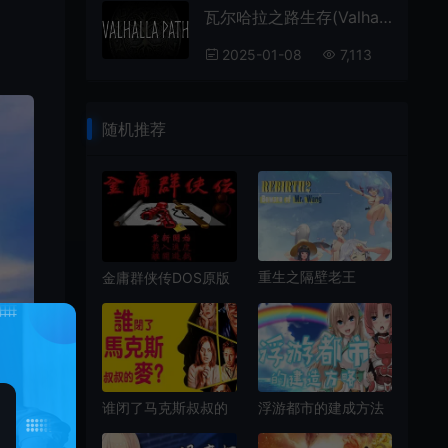
瓦尔哈拉之路生存(Valhalla Path: Survival)开放世界生存RPG游戏|下载
2025-01-08
7,113
随机推荐
重生之隔壁老王
金庸群侠传DOS原版
2(Rebirth 2 Beware
(LegEnd) 繁中|PC|
of Mr Wang)剧情向
中国武侠RPG游戏
互动解谜SLG游戏|下
载
谁闭了马克斯叔叔的
浮游都市的建成方法
麦(Who Pressed
(How to Build a
Mute on Uncle
Flying City)复古模拟