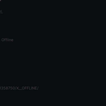
别。
 Offline
/1358750/X__OFFLINE/