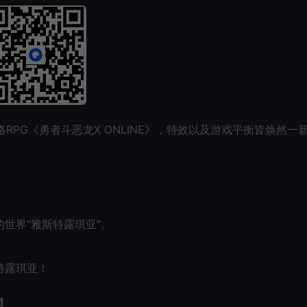
络RPG《勇者斗恶龙X ONLINE》，特效以及游戏平衡皆焕然一
世界“雅斯特露琪亚”。
特露琪亚！
】