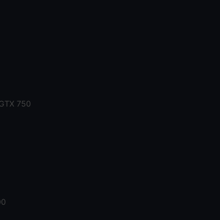
 GTX 750
00